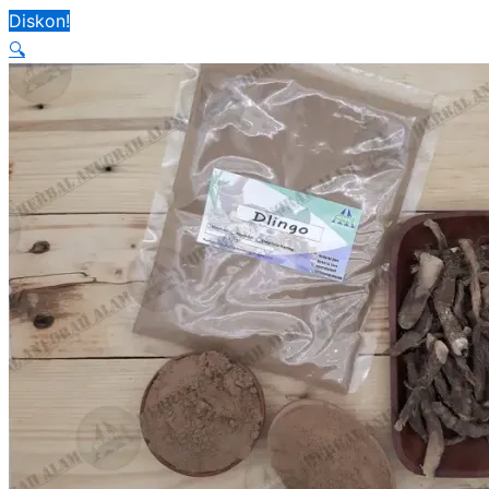
Diskon!
🔍