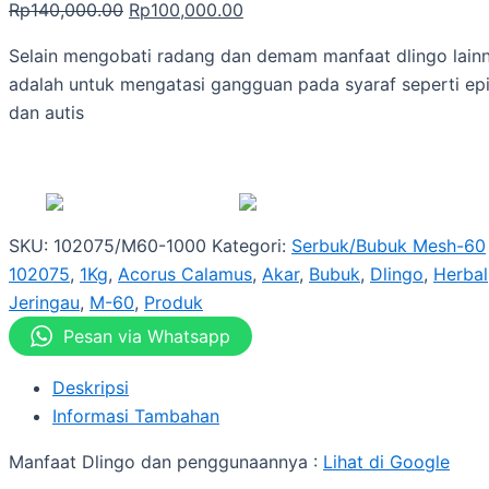
Rp
140,000.00
Rp
100,000.00
Selain mengobati radang dan demam manfaat dlingo lain
adalah untuk mengatasi gangguan pada syaraf seperti epi
dan autis
SKU:
102075/M60-1000
Kategori:
Serbuk/Bubuk Mesh-60
102075
,
1Kg
,
Acorus Calamus
,
Akar
,
Bubuk
,
Dlingo
,
Herbal
Jeringau
,
M-60
,
Produk
Pesan via Whatsapp
Deskripsi
Informasi Tambahan
Manfaat Dlingo dan penggunaannya :
Lihat di Google