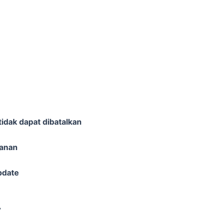
idak dapat dibatalkan
sanan
pdate
”