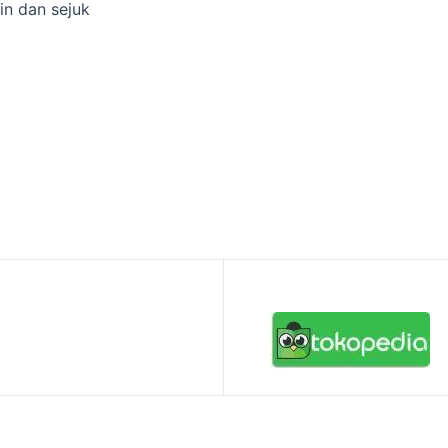
in dan sejuk
a…