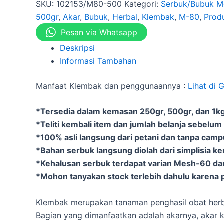
SKU:
102153/M80-500
Kategori:
Serbuk/Bubuk M
500gr
,
Akar
,
Bubuk
,
Herbal
,
Klembak
,
M-80
,
Prod
Pesan via Whatsapp
Deskripsi
Informasi Tambahan
Manfaat Klembak dan penggunaannya :
Lihat di 
*Tersedia dalam kemasan 250gr, 500gr, dan 1kg 
*Teliti kembali item dan jumlah belanja sebelum
*100% asli langsung dari petani dan tanpa cam
*Bahan serbuk langsung diolah dari simplisia k
*Kehalusan serbuk terdapat varian Mesh-60 d
*Mohon tanyakan stock terlebih dahulu karena p
Klembak merupakan tanaman penghasil obat herb
Bagian yang dimanfaatkan adalah akarnya, akar