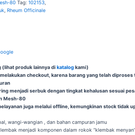
esh-80
Tag:
102153
,
uk
,
Rheum Officinale
Google
(lihat produk lainnya di
katalog
kami)
 melakukan checkout, karena barang yang telah diproses t
puran
ering menjadi serbuk dengan tingkat kehalusan sesuai pe
an Mesh-80
elayanan juga melalui offline, kemungkinan stock tidak u
al, wangi-wangian , dan bahan campuran jamu
 klembak menjadi komponen dalam rokok “klembak menyan