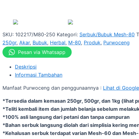
SKU:
102217/M80-250
Kategori:
Serbuk/Bubuk Mesh-80
250gr
,
Akar
,
Bubuk
,
Herbal
,
M-80
,
Produk
,
Purwoceng
Pesan via Whatsapp
Deskripsi
Informasi Tambahan
Manfaat Purwoceng dan penggunaannya :
Lihat di Google
*Tersedia dalam kemasan 250gr, 500gr, dan 1kg (lihat p
*Teliti kembali item dan jumlah belanja sebelum melakuk
*100% asli langsung dari petani dan tanpa campuran
*Bahan serbuk langsung diolah dari simplisia kering me
*Kehalusan serbuk terdapat varian Mesh-60 dan Mesh