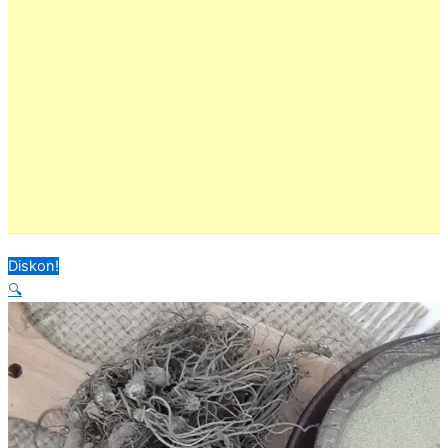
Diskon!
🔍