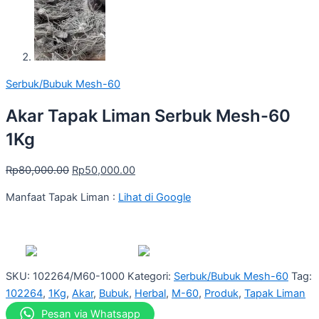
Serbuk/Bubuk Mesh-60
Akar Tapak Liman Serbuk Mesh-60
1Kg
Rp
80,000.00
Rp
50,000.00
Manfaat Tapak Liman :
Lihat di Google
SKU:
102264/M60-1000
Kategori:
Serbuk/Bubuk Mesh-60
Tag:
102264
,
1Kg
,
Akar
,
Bubuk
,
Herbal
,
M-60
,
Produk
,
Tapak Liman
Pesan via Whatsapp