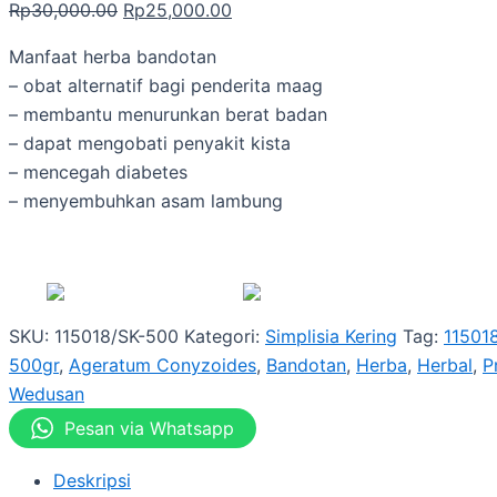
Rp
30,000.00
Rp
25,000.00
Manfaat herba bandotan
– obat alternatif bagi penderita maag
– membantu menurunkan berat badan
– dapat mengobati penyakit kista
– mencegah diabetes
– menyembuhkan asam lambung
SKU:
115018/SK-500
Kategori:
Simplisia Kering
Tag:
11501
500gr
,
Ageratum Conyzoides
,
Bandotan
,
Herba
,
Herbal
,
P
Wedusan
Pesan via Whatsapp
Deskripsi