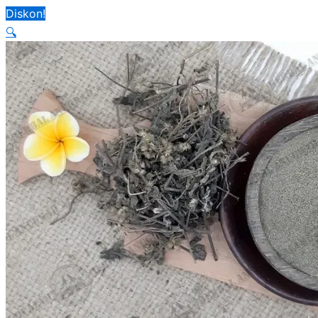
Diskon!
🔍