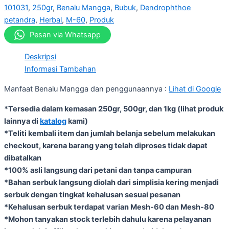
101031
,
250gr
,
Benalu Mangga
,
Bubuk
,
Dendrophthoe
petandra
,
Herbal
,
M-60
,
Produk
Pesan via Whatsapp
Deskripsi
Informasi Tambahan
Manfaat Benalu Mangga dan penggunaannya :
Lihat di Google
*Tersedia dalam kemasan 250gr, 500gr, dan 1kg (lihat produk
lainnya di
katalog
kami)
*Teliti kembali item dan jumlah belanja sebelum melakukan
checkout, karena barang yang telah diproses tidak dapat
dibatalkan
*100% asli langsung dari petani dan tanpa campuran
*Bahan serbuk langsung diolah dari simplisia kering menjadi
serbuk dengan tingkat kehalusan sesuai pesanan
*Kehalusan serbuk terdapat varian Mesh-60 dan Mesh-80
*Mohon tanyakan stock terlebih dahulu karena pelayanan