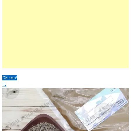
Diskon!
🔍