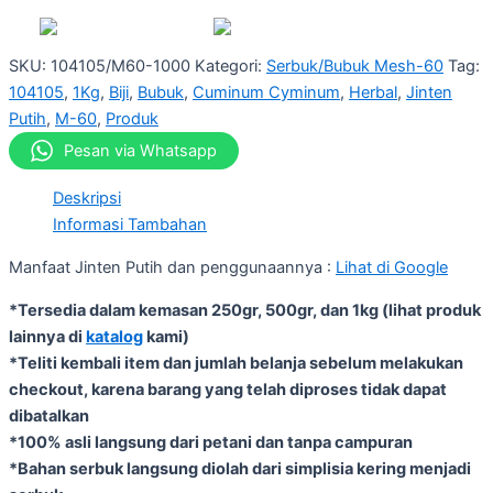
SKU:
104105/M60-1000
Kategori:
Serbuk/Bubuk Mesh-60
Tag:
104105
,
1Kg
,
Biji
,
Bubuk
,
Cuminum Cyminum
,
Herbal
,
Jinten
Putih
,
M-60
,
Produk
Pesan via Whatsapp
Deskripsi
Informasi Tambahan
Manfaat Jinten Putih dan penggunaannya :
Lihat di Google
*Tersedia dalam kemasan 250gr, 500gr, dan 1kg (lihat produk
lainnya di
katalog
kami)
*Teliti kembali item dan jumlah belanja sebelum melakukan
checkout, karena barang yang telah diproses tidak dapat
dibatalkan
*100% asli langsung dari petani dan tanpa campuran
*Bahan serbuk langsung diolah dari simplisia kering menjadi