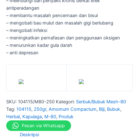
– melindungi dari penyakit kronis berkat efek
antiperadangan
– membantu masalah pencernaan dan bisul
– mengobati bau mulut dan masalah gigi berlubang
– mengobati infeksi
– meningkatkan pernafasan dan penggunaan oksigen
– menurunkan kadar gula darah
– anti depresan
SKU:
104115/M80-250
Kategori:
Serbuk/Bubuk Mesh-80
Tag:
104115
,
250gr
,
Amomum Compactum
,
Biji
,
Bubuk
,
Herbal
,
Kapulaga
,
M-80
,
Produk
Pesan via Whatsapp
Deskripsi