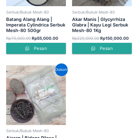
Serbuk/Bubuk Mesh-80
Serbuk/Bubuk Mesh-80
Batang Alang Alang |
Akar Manis | Glycyrrhiza
Imperata Cylindrica Serbuk
Glabra | Kayu Legi Serbuk
Mesh-80 500gr
Mesh-80 1Kg
Rp
70,000.00
Rp
55,000.00
Rp
220,000.00
Rp
150,000.00
Pesan
Pesan
Harga
Harga
Diskon!
aslinya
saat
adalah:
ini
Rp50,000.00.
adalah:
Rp45,000.00.
Serbuk/Bubuk Mesh-80