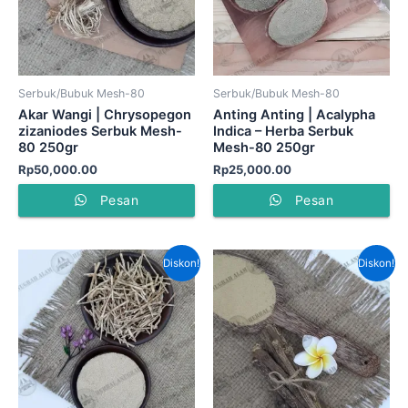
Serbuk/Bubuk Mesh-80
Serbuk/Bubuk Mesh-80
Akar Wangi | Chrysopegon
Anting Anting | Acalypha
zizaniodes Serbuk Mesh-
Indica – Herba Serbuk
80 250gr
Mesh-80 250gr
Rp
50,000.00
Rp
25,000.00
Pesan
Pesan
Harga
Harga
Harga
Har
Diskon!
Diskon!
aslinya
saat
aslinya
saat
adalah:
ini
adalah:
ini
Rp70,000.00.
adalah:
Rp220,000.00.
adal
Rp55,000.00.
Rp15