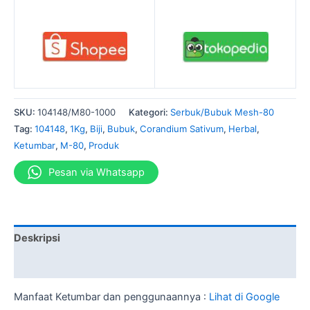
SKU:
104148/M80-1000
Kategori:
Serbuk/Bubuk Mesh-80
Tag:
104148
,
1Kg
,
Biji
,
Bubuk
,
Corandium Sativum
,
Herbal
,
Ketumbar
,
M-80
,
Produk
Pesan via Whatsapp
Deskripsi
Informasi Tambahan
Manfaat Ketumbar dan penggunaannya :
Lihat di Google