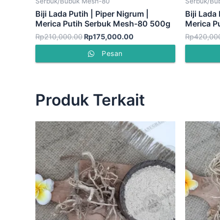
Serbuk/Bubuk Mesh-80
Serbuk/Bu
Biji Lada Putih | Piper Nigrum |
Biji Lada
Merica Putih Serbuk Mesh-80 500g
Merica P
Rp
210,000.00
Rp
175,000.00
Rp
420,00
Pesan
Produk Terkait