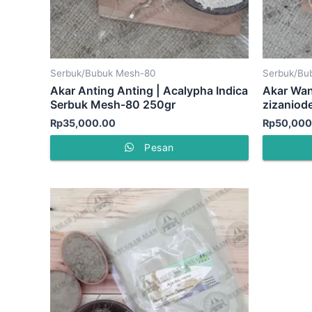
Serbuk/Bubuk Mesh-80
Serbuk/Bu
Akar Anting Anting | Acalypha Indica
Akar Wan
Serbuk Mesh-80 250gr
zizaniod
Rp
35,000.00
Rp
50,000
Pesan