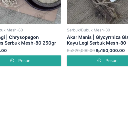
buk Mesh-80
Serbuk/Bubuk Mesh-80
gi | Chrysopegon
Akar Manis | Glycyrrhiza Gla
es Serbuk Mesh-80 250gr
Kayu Legi Serbuk Mesh-80
.00
Rp
220,000.00
Rp
150,000.00
Pesan
Pesan