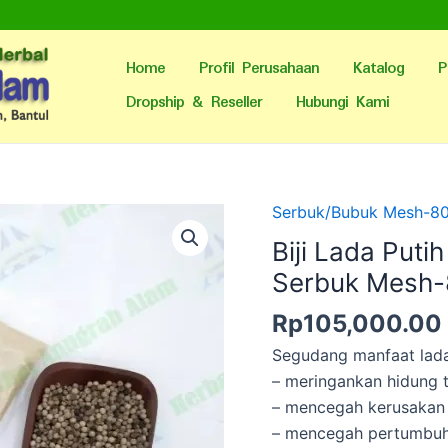
Home
Profil Perusahaan
Katalog
P
Dropship & Reseller
Hubungi Kami
Serbuk/Bubuk Mesh-8
Biji Lada Puti
Serbuk Mesh-
Rp
105,000.00
Segudang manfaat lada 
– meringankan hidung 
– mencegah kerusakan 
– mencegah pertumbuh