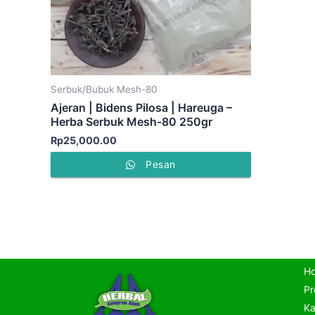
Serbuk/Bubuk Mesh-80
Ajeran | Bidens Pilosa | Hareuga –
Herba Serbuk Mesh-80 250gr
Rp
25,000.00
Pesan
H
Pr
Ka