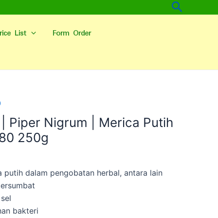
Cari
rice List
Form Order
0
h | Piper Nigrum | Merica Putih
80 250g
putih dalam pengobatan herbal, antara lain
tersumbat
sel
an bakteri