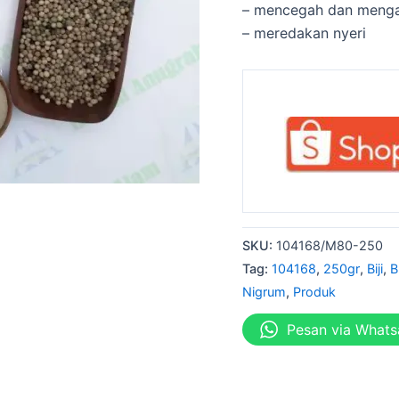
– mencegah dan menga
– meredakan nyeri
SKU:
104168/M80-250
Tag:
104168
,
250gr
,
Biji
,
B
Nigrum
,
Produk
Pesan via What