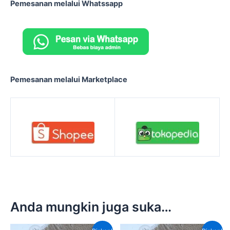
Pemesanan melalui Whatssapp
Pemesanan melalui Marketplace
Anda mungkin juga suka…
Harga
Harga
Harga
Harg