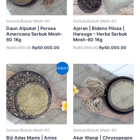
Serbuk/Bubuk Mesh-60
Serbuk/Bubuk Mesh-60
Daun Alpukat | Persea
Ajeran | Bidens Pilosa |
Americana Serbuk Mesh-
Hareuga – Herba Serbuk
60 1Kg
Mesh-60 1Kg
Rp
80,000.00
Rp
50,000.00
Rp
80,000.00
Rp
50,000.00
Harga
Harga
Diskon!
aslinya
saat
adalah:
ini
Rp60,000.00.
adalah:
Rp45,000.00.
Serbuk/Bubuk Mesh-60
Serbuk/Bubuk Mesh-60
Biji Adas Manis | Anise
Akar Wangi | Chrysopegon