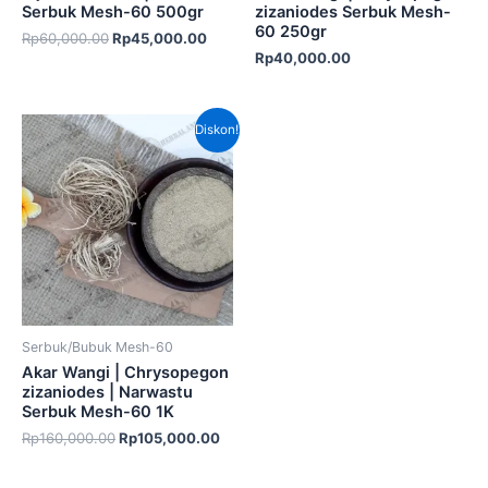
Serbuk Mesh-60 500gr
zizaniodes Serbuk Mesh-
60 250gr
Rp
60,000.00
Rp
45,000.00
Rp
40,000.00
Harga
Harga
Diskon!
aslinya
saat
adalah:
ini
Rp160,000.00.
adalah:
Rp105,000.00.
Serbuk/Bubuk Mesh-60
Akar Wangi | Chrysopegon
zizaniodes | Narwastu
Serbuk Mesh-60 1K
Rp
160,000.00
Rp
105,000.00