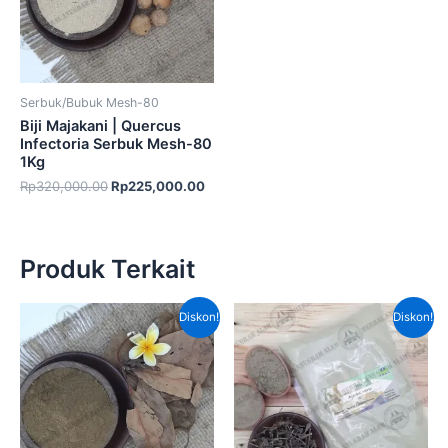
Serbuk/Bubuk Mesh-80
Biji Majakani | Quercus
Infectoria Serbuk Mesh-80
1Kg
Rp
320,000.00
Rp
225,000.00
Produk Terkait
Harga
Harga
Harga
Harga
Diskon!
Diskon!
aslinya
saat
aslinya
saat
adalah:
ini
adalah:
ini
Rp80,000.00.
adalah:
Rp80,000.00.
adalah
Rp50,000.00.
Rp50,