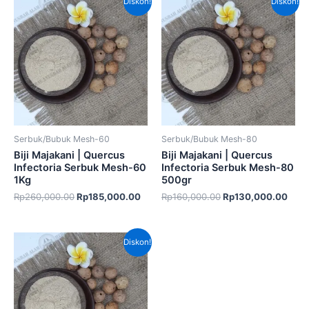
Diskon!
Diskon!
aslinya
saat
aslinya
saat
adalah:
ini
adalah:
ini
Rp260,000.00.
adalah:
Rp160,000.00.
adal
Rp185,000.00.
Rp13
Serbuk/Bubuk Mesh-60
Serbuk/Bubuk Mesh-80
Biji Majakani | Quercus
Biji Majakani | Quercus
Infectoria Serbuk Mesh-60
Infectoria Serbuk Mesh-80
1Kg
500gr
Rp
260,000.00
Rp
185,000.00
Rp
160,000.00
Rp
130,000.00
Harga
Harga
Diskon!
aslinya
saat
adalah:
ini
Rp320,000.00.
adalah:
Rp225,000.00.