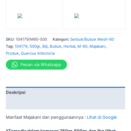
SKU:
104179/M60-500
Kategori:
Serbuk/Bubuk Mesh-60
Tag:
104179
,
500gr
,
Biji
,
Bubuk
,
Herbal
,
M-60
,
Majakani
,
Produk
,
Quercus Infectoria
Pesan via Whatsapp
Deskripsi
Informasi Tambahan
Manfaat Majakani dan penggunaannya :
Lihat di Google
*Tersedia dalam kemasan 250gr, 500gr, dan 1kg (lihat