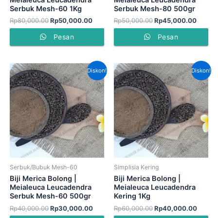
Meialeuca Leucadendra
Meialeuca Leucadendra
Serbuk Mesh-60 1Kg
Serbuk Mesh-80 500gr
Rp
80,000.00
Rp
50,000.00
Rp
50,000.00
Rp
45,000.00
Pesan
Pesan
Harga
Harga
Harga
Harga
Diskon!
Diskon!
aslinya
saat
aslinya
saat
adalah:
ini
adalah:
ini
Rp40,000.00.
adalah:
Rp60,000.00.
adalah
Rp30,000.00.
Rp40,
Serbuk/Bubuk Mesh-60
Simplisia Kering
Biji Merica Bolong |
Biji Merica Bolong |
Meialeuca Leucadendra
Meialeuca Leucadendra
Serbuk Mesh-60 500gr
Kering 1Kg
Rp
40,000.00
Rp
30,000.00
Rp
60,000.00
Rp
40,000.00