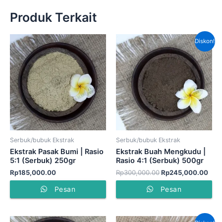
Produk Terkait
Harga
Har
Diskon!
aslinya
saat
adalah:
ini
Rp300,000.00.
adal
Rp2
Serbuk/bubuk Ekstrak
Serbuk/bubuk Ekstrak
Ekstrak Pasak Bumi | Rasio
Ekstrak Buah Mengkudu |
5:1 (Serbuk) 250gr
Rasio 4:1 (Serbuk) 500gr
Rp
185,000.00
Rp
300,000.00
Rp
245,000.00
Pesan
Pesan
Harga
Har