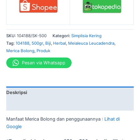
SKU:
104188/SK-500
Kategori:
Simplisia Kering
Tag:
104188
,
500gr
,
Biji
,
Herbal
,
Meialeuca Leucadendra
,
Merica Bolong
,
Produk
Pesan via Whatsapp
Deskripsi
Informasi Tambahan
Manfaat Merica Bolong dan penggunaannya :
Lihat di
Google