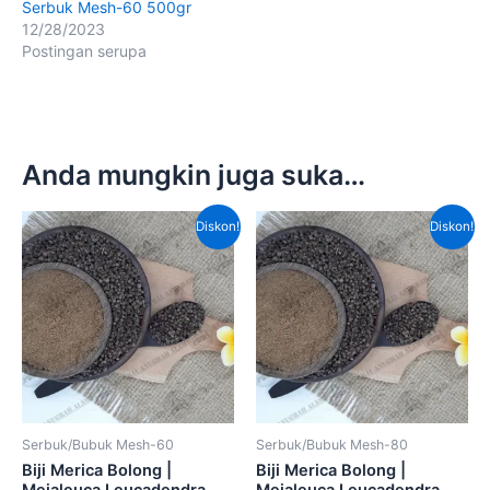
Serbuk Mesh-60 500gr
12/28/2023
Postingan serupa
Anda mungkin juga suka…
Harga
Harga
Harga
Harga
Diskon!
Diskon!
aslinya
saat
aslinya
saat
adalah:
ini
adalah:
ini
Rp80,000.00.
adalah:
Rp50,000.00.
adalah
Rp50,000.00.
Rp45,
Serbuk/Bubuk Mesh-60
Serbuk/Bubuk Mesh-80
Biji Merica Bolong |
Biji Merica Bolong |