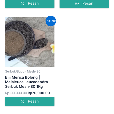
Pesan
Pesan
Harga
Harga
Diskon!
aslinya
saat
adalah:
ini
Rp100,000.00.
adalah:
Rp70,000.00.
Serbuk/Bubuk Mesh-80
Biji Merica Bolong |
Meialeuca Leucadendra
Serbuk Mesh-80 1Kg
Rp
100,000.00
Rp
70,000.00
Pesan