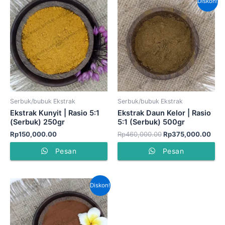
Diskon!
aslinya
saat
adalah:
ini
Rp460,000.00.
adal
Rp3
Serbuk/bubuk Ekstrak
Serbuk/bubuk Ekstrak
Ekstrak Kunyit | Rasio 5:1
Ekstrak Daun Kelor | Rasio
(Serbuk) 250gr
5:1 (Serbuk) 500gr
Rp
150,000.00
Rp
460,000.00
Rp
375,000.00
Pesan
Pesan
Harga
Harga
Diskon!
aslinya
saat
adalah:
ini
Rp390,000.00.
adalah:
Rp320,000.00.