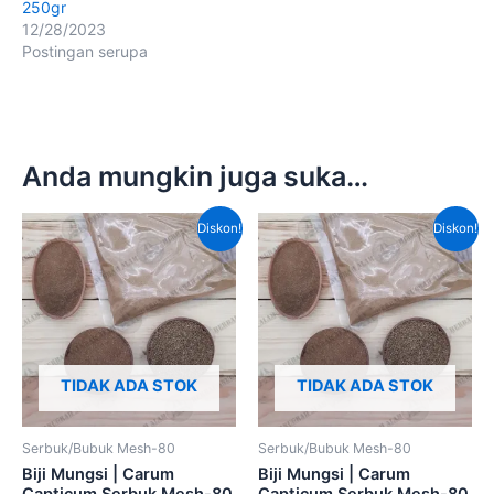
250gr
12/28/2023
Postingan serupa
Anda mungkin juga suka…
Harga
Harga
Harga
Harg
Diskon!
Diskon!
aslinya
saat
aslinya
saat
adalah:
ini
adalah:
ini
Rp90,000.00.
adalah:
Rp180,000.00.
adala
Rp70,000.00.
Rp11
TIDAK ADA STOK
TIDAK ADA STOK
Serbuk/Bubuk Mesh-80
Serbuk/Bubuk Mesh-80
Biji Mungsi | Carum
Biji Mungsi | Carum