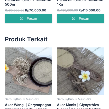
Capticum Serbuk Mesh-80
Capticum Serbuk Mesh-80
500gr
1Kg
Rp
90,000.00
Rp
70,000.00
Rp
180,000.00
Rp
115,000.00
Pesan
Pesan
Produk Terkait
Serbuk/Bubuk Mesh-80
Serbuk/Bubuk Mesh-80
Akar Wangi | Chrysopegon
Akar Manis | Glycyrrhiza