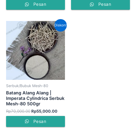
Pesan
Pesan
Harga
Harga
Diskon!
aslinya
saat
adalah:
ini
Rp70,000.00.
adalah:
Rp55,000.00.
Serbuk/Bubuk Mesh-80
Batang Alang Alang |
Imperata Cylindrica Serbuk
Mesh-80 500gr
Rp
70,000.00
Rp
55,000.00
Pesan