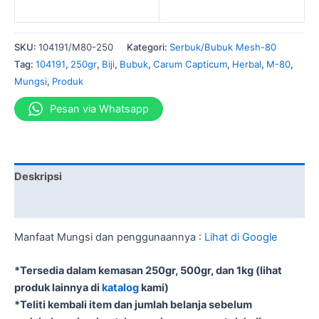
SKU:
104191/M80-250
Kategori:
Serbuk/Bubuk Mesh-80
Tag:
104191
,
250gr
,
Biji
,
Bubuk
,
Carum Capticum
,
Herbal
,
M-80
,
Mungsi
,
Produk
Pesan via Whatsapp
Deskripsi
Informasi Tambahan
Manfaat Mungsi dan penggunaannya :
Lihat di Google
*Tersedia dalam kemasan 250gr, 500gr, dan 1kg (lihat
produk lainnya di
katalog
kami)
*Teliti kembali item dan jumlah belanja sebelum