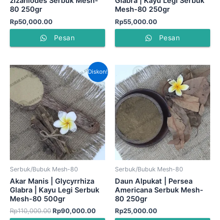
zizaniodes Serbuk Mesh-
Glabra | Kayu Legi Serbuk
80 250gr
Mesh-80 250gr
Rp
50,000.00
Rp
55,000.00
Pesan
Pesan
Harga
Harga
Diskon!
aslinya
saat
adalah:
ini
Rp110,000.00.
adalah:
Rp90,000.00.
Serbuk/Bubuk Mesh-80
Serbuk/Bubuk Mesh-80
Akar Manis | Glycyrrhiza
Daun Alpukat | Persea
Glabra | Kayu Legi Serbuk
Americana Serbuk Mesh-
Mesh-80 500gr
80 250gr
Rp
110,000.00
Rp
90,000.00
Rp
25,000.00