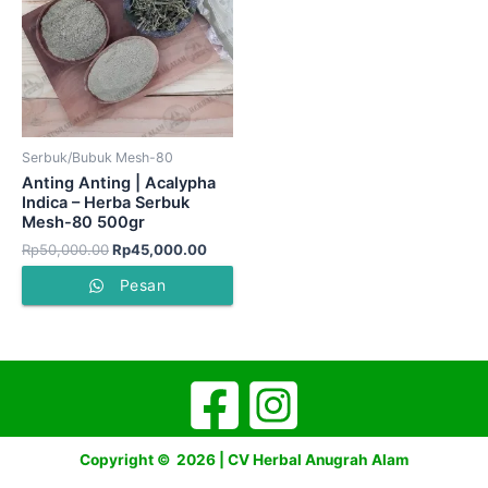
Rp45,000.00.
Serbuk/Bubuk Mesh-80
Anting Anting | Acalypha
Indica – Herba Serbuk
Mesh-80 500gr
Rp
50,000.00
Rp
45,000.00
Pesan
Copyright © 2026 | CV Herbal Anugrah Alam