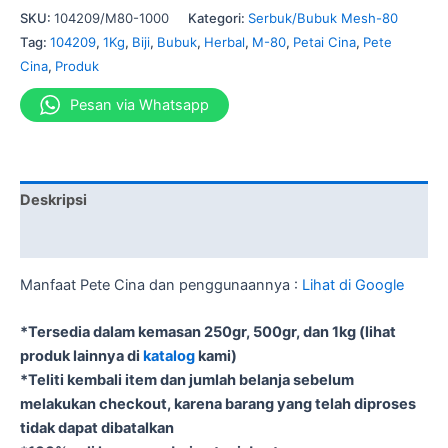
SKU:
104209/M80-1000
Kategori:
Serbuk/Bubuk Mesh-80
Tag:
104209
,
1Kg
,
Biji
,
Bubuk
,
Herbal
,
M-80
,
Petai Cina
,
Pete
Cina
,
Produk
Pesan via Whatsapp
Deskripsi
Informasi Tambahan
Manfaat Pete Cina dan penggunaannya :
Lihat di Google
*Tersedia dalam kemasan 250gr, 500gr, dan 1kg (lihat
produk lainnya di
katalog
kami)
*Teliti kembali item dan jumlah belanja sebelum
melakukan checkout, karena barang yang telah diproses
tidak dapat dibatalkan