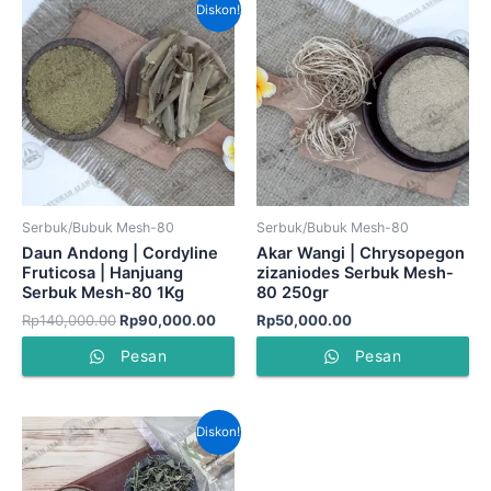
Harga
Harga
Diskon!
aslinya
saat
adalah:
ini
Rp140,000.00.
adalah:
Rp90,000.00.
Serbuk/Bubuk Mesh-80
Serbuk/Bubuk Mesh-80
Daun Andong | Cordyline
Akar Wangi | Chrysopegon
Fruticosa | Hanjuang
zizaniodes Serbuk Mesh-
Serbuk Mesh-80 1Kg
80 250gr
Rp
140,000.00
Rp
90,000.00
Rp
50,000.00
Pesan
Pesan
Harga
Harga
Diskon!
aslinya
saat
adalah:
ini
Rp50,000.00.
adalah: