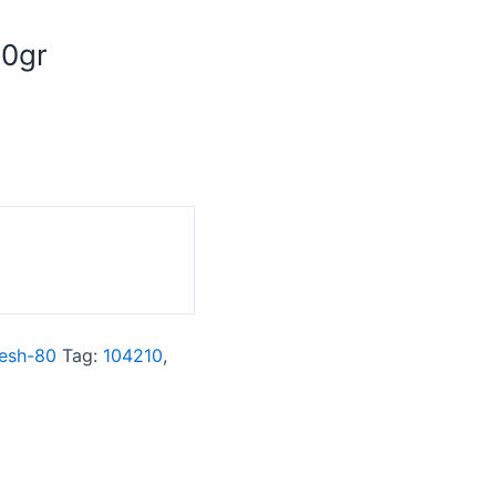
50gr
esh-80
Tag:
104210
,