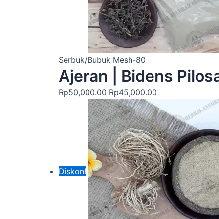
Serbuk/Bubuk Mesh-80
Ajeran | Bidens Pilo
Rp
50,000.00
Rp
45,000.00
Diskon!