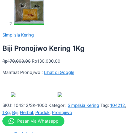
Simplisia Kering
Biji Pronojiwo Kering 1Kg
Rp
170,000.00
Rp
130,000.00
Manfaat Pronojiwo :
Lihat di Google
SKU:
104212/SK-1000
Kategori:
Simplisia Kering
Tag:
104212
,
1Kg
,
Biji
,
Herbal
,
Produk
,
Pronojiwo
Pesan via Whatsapp