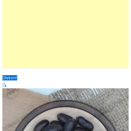
Diskon!
🔍