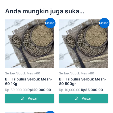
Anda mungkin juga suka…
Harga
Harga
Harga
Harga
Diskon!
Diskon!
aslinya
saat
aslinya
saat
adalah:
ini
adalah:
ini
Rp180,000.00.
adalah:
Rp110,000.00.
adala
Rp120,000.00.
Rp85,
Serbuk/Bubuk Mesh-60
Serbuk/Bubuk Mesh-80
Biji Tribulus Serbuk Mesh-
Biji Tribulus Serbuk Mesh-
60 1Kg
80 500gr
Rp
180,000.00
Rp
120,000.00
Rp
110,000.00
Rp
85,000.00
Pesan
Pesan