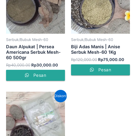
Serbuk/Bubuk Mesh-60
Serbuk/Bubuk Mesh-60
Daun Alpukat | Persea
Biji Adas Manis | Anise
Americana Serbuk Mesh-
Serbuk Mesh-60 1Kg
60 500gr
Rp
120,000.00
Rp
75,000.00
Rp
40,000.00
Rp
30,000.00
Pesan
Pesan
Harga
Harga
Diskon!
aslinya
saat
adalah:
ini
Rp40,000.00.
adalah:
Rp30,000.00.