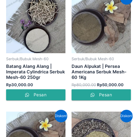
aslinya
saat
adalah:
ini
Rp80,000.00.
adalah
Rp50,
Serbuk/Bubuk Mesh-60
Serbuk/Bubuk Mesh-60
Batang Alang Alang |
Daun Alpukat | Persea
Imperata Cylindrica Serbuk
Americana Serbuk Mesh-
Mesh-60 250gr
60 1Kg
Rp
30,000.00
Rp
80,000.00
Rp
50,000.00
Pesan
Pesan
Harga
Harga
Harga
Harga
Diskon!
Diskon!
aslinya
saat
aslinya
saat
adalah:
ini
adalah:
ini
Rp40,000.00.
adalah:
Rp120,000.00.
adala
Rp30,000.00.
Rp75,