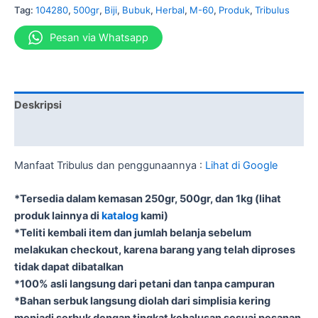
Tag:
104280
,
500gr
,
Biji
,
Bubuk
,
Herbal
,
M-60
,
Produk
,
Tribulus
Pesan via Whatsapp
Deskripsi
Informasi Tambahan
Manfaat Tribulus dan penggunaannya :
Lihat di Google
*Tersedia dalam kemasan 250gr, 500gr, dan 1kg (lihat
produk lainnya di
katalog
kami)
*Teliti kembali item dan jumlah belanja sebelum
melakukan checkout, karena barang yang telah diproses
tidak dapat dibatalkan
*100% asli langsung dari petani dan tanpa campuran
*Bahan serbuk langsung diolah dari simplisia kering
menjadi serbuk dengan tingkat kehalusan sesuai pesanan