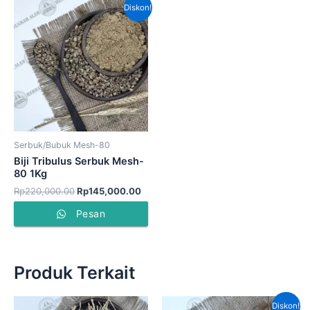
Harga
Harga
Diskon!
aslinya
saat
adalah:
ini
Rp220,000.00.
adalah:
Rp145,000.00.
Serbuk/Bubuk Mesh-80
Biji Tribulus Serbuk Mesh-
80 1Kg
Rp
220,000.00
Rp
145,000.00
Pesan
Produk Terkait
Harga
Harga
Diskon!