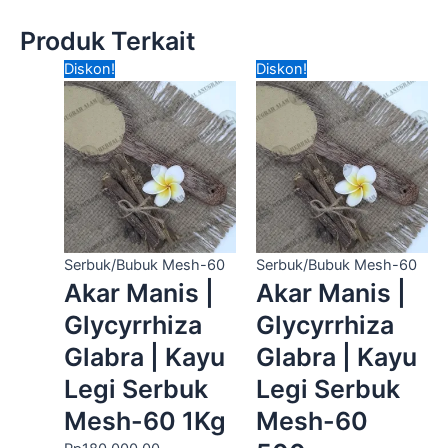
Produk Terkait
Harga
Harga
Harga
Harga
Diskon!
Diskon!
aslinya
saat
aslinya
saat
adalah:
ini
adalah:
ini
Rp180,000.00.
adalah:
Rp90,000.00.
adalah:
Rp125,000.00.
Rp75,000.00.
Serbuk/Bubuk Mesh-60
Serbuk/Bubuk Mesh-60
Akar Manis |
Akar Manis |
Glycyrrhiza
Glycyrrhiza
Glabra | Kayu
Glabra | Kayu
Legi Serbuk
Legi Serbuk
Mesh-60 1Kg
Mesh-60