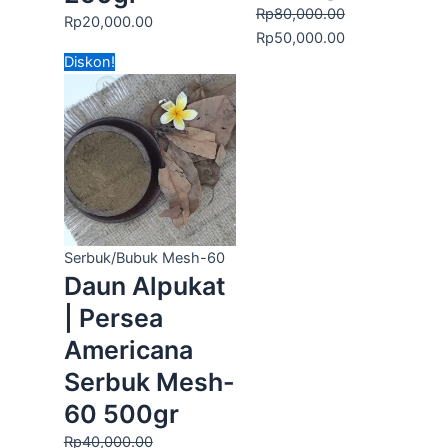
Rp
80,000.00
Rp
20,000.00
Rp
50,000.00
Harga
Harga
Diskon!
aslinya
saat
adalah:
ini
Rp40,000.00.
adalah:
Rp30,000.00.
Serbuk/Bubuk Mesh-60
Daun Alpukat
| Persea
Americana
Serbuk Mesh-
60 500gr
Rp
40,000.00