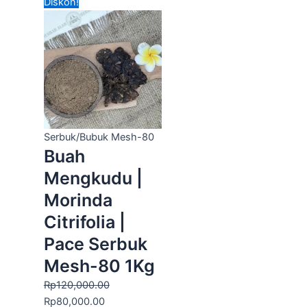
Harga
Harga
Diskon!
aslinya
saat
adalah:
ini
Rp120,000.00.
adalah:
Rp80,000.00.
Serbuk/Bubuk Mesh-80
Buah
Mengkudu |
Morinda
Citrifolia |
Pace Serbuk
Mesh-80 1Kg
Rp
120,000.00
Rp
80,000.00