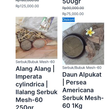
500gr
Rp
180,000.00
Rp
125,000.00
Rp
90,000.00
Rp
75,000.00
Harga
Harga
Diskon!
aslinya
saat
adalah:
ini
Rp80,000.00.
adalah:
Rp50,000.00.
Serbuk/Bubuk Mesh-60
Alang Alang |
Serbuk/Bubuk Mesh-60
Daun Alpukat
Imperata
| Persea
cylindrica |
Americana
Ilalang Serbuk
Serbuk Mesh-
Mesh-60
60 1Kg
250gr