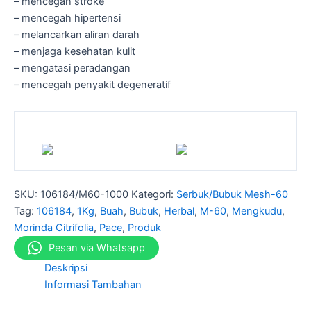
– mencegah stroke
– mencegah hipertensi
– melancarkan aliran darah
– menjaga kesehatan kulit
– mengatasi peradangan
– mencegah penyakit degeneratif
SKU:
106184/M60-1000
Kategori:
Serbuk/Bubuk Mesh-60
Tag:
106184
,
1Kg
,
Buah
,
Bubuk
,
Herbal
,
M-60
,
Mengkudu
,
Morinda Citrifolia
,
Pace
,
Produk
Pesan via Whatsapp
Deskripsi
Informasi Tambahan