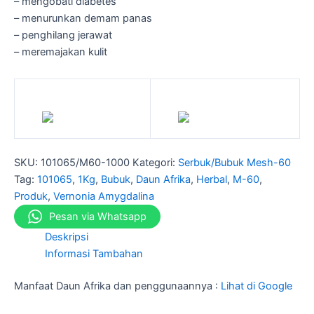
– mengobati diabetes
– menurunkan demam panas
– penghilang jerawat
– meremajakan kulit
SKU:
101065/M60-1000
Kategori:
Serbuk/Bubuk Mesh-60
Tag:
101065
,
1Kg
,
Bubuk
,
Daun Afrika
,
Herbal
,
M-60
,
Produk
,
Vernonia Amygdalina
Pesan via Whatsapp
Deskripsi
Informasi Tambahan
Manfaat Daun Afrika dan penggunaannya :
Lihat di Google