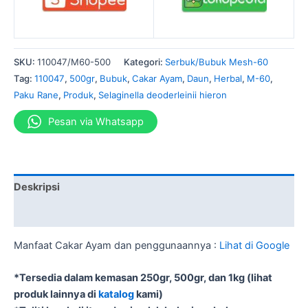
SKU:
110047/M60-500
Kategori:
Serbuk/Bubuk Mesh-60
Tag:
110047
,
500gr
,
Bubuk
,
Cakar Ayam
,
Daun
,
Herbal
,
M-60
,
Paku Rane
,
Produk
,
Selaginella deoderleinii hieron
Pesan via Whatsapp
Deskripsi
Informasi Tambahan
Manfaat Cakar Ayam dan penggunaannya :
Lihat di Google
*Tersedia dalam kemasan 250gr, 500gr, dan 1kg (lihat
produk lainnya di
katalog
kami)