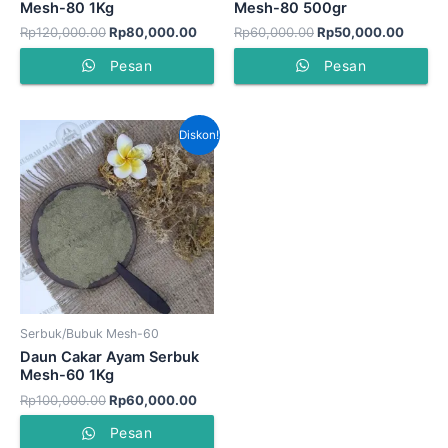
Mesh-80 1Kg
Mesh-80 500gr
Rp
120,000.00
Rp
80,000.00
Rp
60,000.00
Rp
50,000.00
Pesan
Pesan
Harga
Harga
Diskon!
aslinya
saat
adalah:
ini
Rp100,000.00.
adalah:
Rp60,000.00.
Serbuk/Bubuk Mesh-60
Daun Cakar Ayam Serbuk
Mesh-60 1Kg
Rp
100,000.00
Rp
60,000.00
Pesan