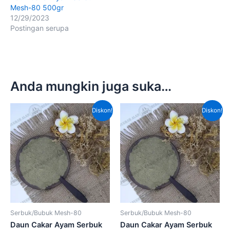
Mesh-80 500gr
12/29/2023
Postingan serupa
Anda mungkin juga suka…
Harga
Harga
Harga
Harga
Diskon!
Diskon!
aslinya
saat
aslinya
saat
adalah:
ini
adalah:
ini
Rp120,000.00.
adalah:
Rp60,000.00.
adalah
Rp80,000.00.
Rp50,
Serbuk/Bubuk Mesh-80
Serbuk/Bubuk Mesh-80
Daun Cakar Ayam Serbuk
Daun Cakar Ayam Serbuk