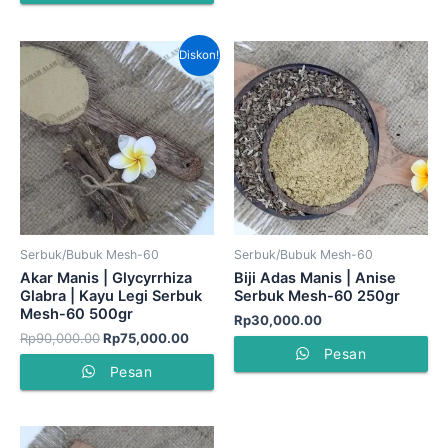
Harga
Harga
Diskon!
aslinya
saat
adalah:
ini
Rp90,000.00.
adalah:
Rp75,000.00.
Serbuk/Bubuk Mesh-60
Serbuk/Bubuk Mesh-60
Akar Manis | Glycyrrhiza
Biji Adas Manis | Anise
Glabra | Kayu Legi Serbuk
Serbuk Mesh-60 250gr
Mesh-60 500gr
Rp
30,000.00
Rp
90,000.00
Rp
75,000.00
Pesan
Pesan