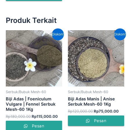
Produk Terkait
Harga
Harga
Harga
Harga
Diskon!
Diskon!
aslinya
saat
aslinya
saat
adalah:
ini
adalah:
ini
Rp180,000.00.
adalah:
Rp120,000.00.
adala
Rp115,000.00.
Rp75,
Serbuk/Bubuk Mesh-60
Serbuk/Bubuk Mesh-60
Biji Adas | Foeniculum
Biji Adas Manis | Anise
Vulgare | Fennel Serbuk
Serbuk Mesh-60 1Kg
Mesh-60 1Kg
Rp
120,000.00
Rp
75,000.00
Rp
180,000.00
Rp
115,000.00
Pesan
Pesan