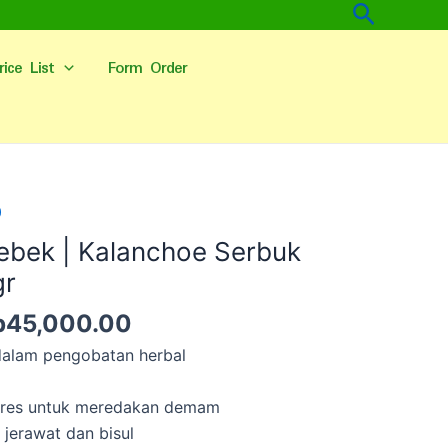
Cari
rice List
Form Order
arga
Harga
0
linya
saat
ebek | Kalanchoe Serbuk
alah:
ini
gr
p60,000.00.
adalah:
Rp45,000.00.
p
45,000.00
dalam pengobatan herbal
res untuk meredakan demam
jerawat dan bisul