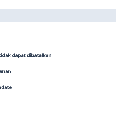
idak dapat dibatalkan
sanan
pdate