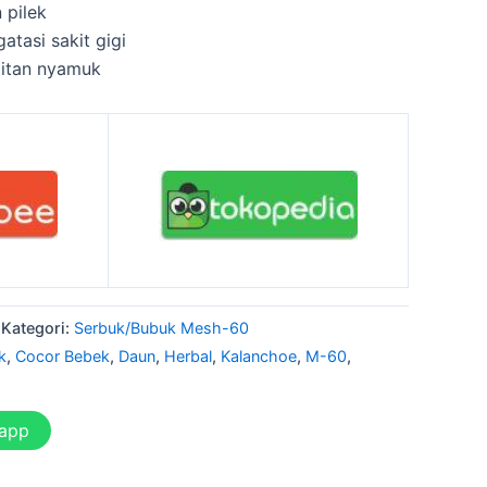
 pilek
tasi sakit gigi
gitan nyamuk
Kategori:
Serbuk/Bubuk Mesh-60
k
,
Cocor Bebek
,
Daun
,
Herbal
,
Kalanchoe
,
M-60
,
sapp