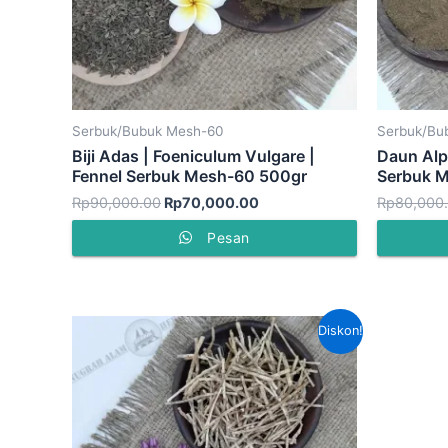
Serbuk/Bubuk Mesh-60
Serbuk/Bu
Biji Adas | Foeniculum Vulgare |
Daun Alp
Fennel Serbuk Mesh-60 500gr
Serbuk 
Rp
90,000.00
Rp
70,000.00
Rp
80,000
Pesan
Harga
Harga
Diskon!
aslinya
saat
adalah:
ini
Rp60,000.00.
adalah:
Rp45,000.00.