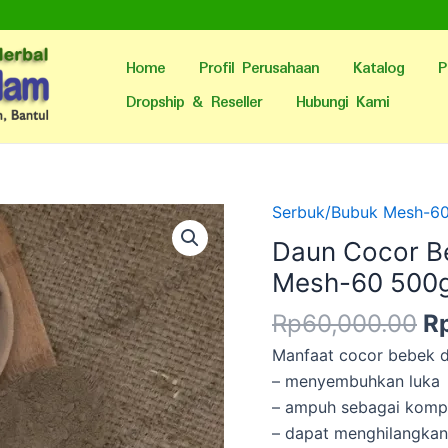
Home
Profil Perusahaan
Katalog
P
Dropship & Reseller
Hubungi Kami
H
Serbuk/Bubuk Mesh-6
as
Daun Cocor B
ad
Mesh-60 500
R
Rp
60,000.00
R
Manfaat cocor bebek 
– menyembuhkan luka
– ampuh sebagai komp
– dapat menghilangkan 