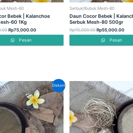
buk Mesh-60
Serbuk/Bubuk Mesh-80
or Bebek | Kalanchoe
Daun Cocor Bebek | Kalanc
Mesh-60 1Kg
Serbuk Mesh-80 500gr
0.00
Rp
75,000.00
Rp
70,000.00
Rp
55,000.00
Pesan
Pesan
Harga
Harga
Harga
H
Diskon!
aslinya
saat
aslinya
s
adalah:
ini
adalah:
in
Rp80,000.00.
adalah:
Rp160,000.00.
a
Rp50,000.00.
R