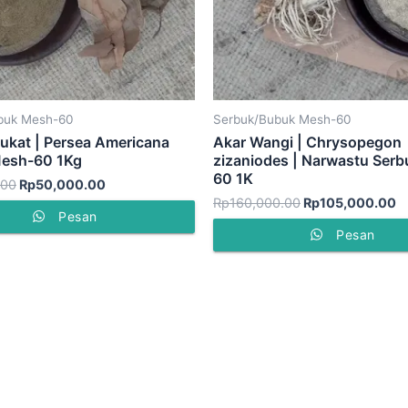
buk Mesh-60
Serbuk/Bubuk Mesh-60
ukat | Persea Americana
Akar Wangi | Chrysopegon
Mesh-60 1Kg
zizaniodes | Narwastu Ser
60 1K
.00
Rp
50,000.00
Rp
160,000.00
Rp
105,000.00
Pesan
Pesan