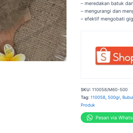
– meredakan batuk dan
– mengurangi dan menga
– efektif mengobati gi
SKU:
110058/M60-500
Tag:
110058
,
500gr
,
Bubu
Produk
Pesan via What