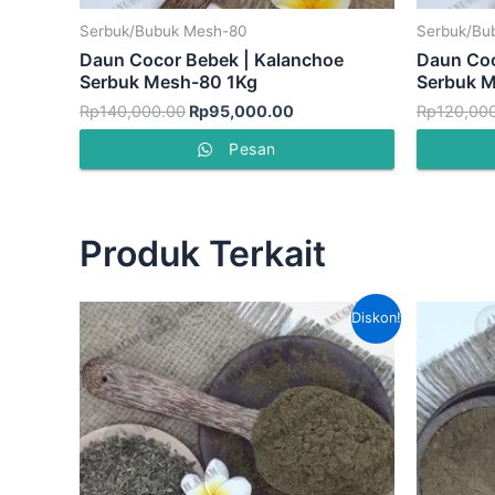
Serbuk/Bubuk Mesh-80
Serbuk/Bu
Daun Cocor Bebek | Kalanchoe
Daun Coc
Serbuk Mesh-80 1Kg
Serbuk 
Rp
140,000.00
Rp
95,000.00
Rp
120,00
Pesan
Produk Terkait
Harga
Harga
Diskon!
aslinya
saat
adalah:
ini
Rp90,000.00.
adalah:
Rp70,000.00.