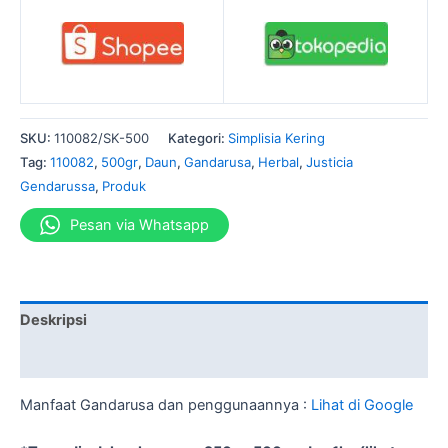
SKU:
110082/SK-500
Kategori:
Simplisia Kering
Tag:
110082
,
500gr
,
Daun
,
Gandarusa
,
Herbal
,
Justicia
Gendarussa
,
Produk
Pesan via Whatsapp
Deskripsi
Informasi Tambahan
Manfaat Gandarusa dan penggunaannya :
Lihat di Google