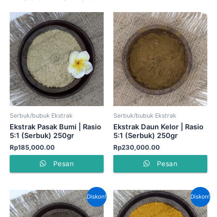
Serbuk/bubuk Ekstrak
Serbuk/bubuk Ekstrak
Ekstrak Pasak Bumi | Rasio
Ekstrak Daun Kelor | Rasio
5:1 (Serbuk) 250gr
5:1 (Serbuk) 250gr
Rp
185,000.00
Rp
230,000.00
Pesan
Pesan
Harga
Harga
Harga
Har
Diskon!
Diskon!
aslinya
saat
aslinya
saat
adalah:
ini
adalah:
ini