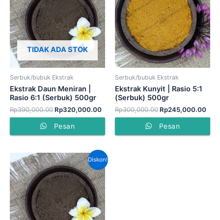
Rp390,000.00.
adalah:
Rp300,000.00.
adal
Rp320,000.00.
Rp2
TIDAK ADA STOK
Serbuk/bubuk Ekstrak
Serbuk/bubuk Ekstrak
Ekstrak Daun Meniran |
Ekstrak Kunyit | Rasio 5:1
Rasio 6:1 (Serbuk) 500gr
(Serbuk) 500gr
Rp
390,000.00
Rp
320,000.00
Rp
300,000.00
Rp
245,000.00
Pesan
Pesan
Harga
Harga
Diskon!
aslinya
saat
adalah:
ini
Rp300,000.00.
adalah:
Rp245,000.00.