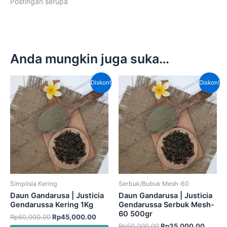
Postingan serupa
Anda mungkin juga suka…
Harga
Harga
Harga
Harga
Diskon!
Diskon!
aslinya
saat
aslinya
saat
adalah:
ini
adalah:
ini
Rp60,000.00.
adalah:
Rp50,000.00.
adalah
Rp45,000.00.
Rp35,
Simplisia Kering
Serbuk/Bubuk Mesh-60
Daun Gandarusa | Justicia
Daun Gandarusa | Justicia
Gendarussa Kering 1Kg
Gendarussa Serbuk Mesh-
60 500gr
Rp
60,000.00
Rp
45,000.00
Rp
50,000.00
Rp
35,000.00