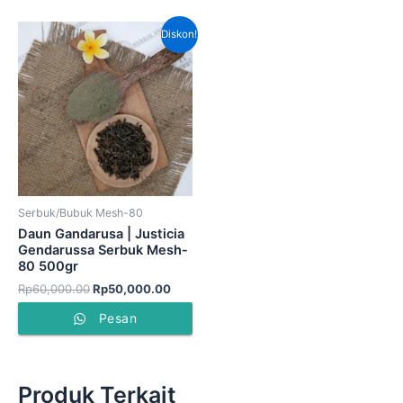
Harga
Harga
Diskon!
aslinya
saat
adalah:
ini
Rp60,000.00.
adalah:
Rp50,000.00.
Serbuk/Bubuk Mesh-80
Daun Gandarusa | Justicia
Gendarussa Serbuk Mesh-
80 500gr
Rp
60,000.00
Rp
50,000.00
Pesan
Produk Terkait