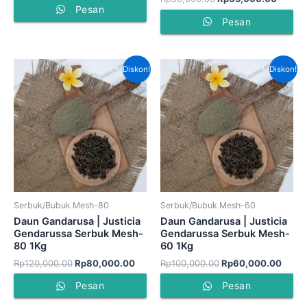
Pesan
Pesan
Harga
Harga
Harga
Harg
Diskon!
Diskon!
aslinya
saat
aslinya
saat
adalah:
ini
adalah:
ini
Rp120,000.00.
adalah:
Rp100,000.00.
adala
Rp80,000.00.
Rp60
Serbuk/Bubuk Mesh-80
Serbuk/Bubuk Mesh-60
Daun Gandarusa | Justicia
Daun Gandarusa | Justicia
Gendarussa Serbuk Mesh-
Gendarussa Serbuk Mesh-
80 1Kg
60 1Kg
Rp
120,000.00
Rp
80,000.00
Rp
100,000.00
Rp
60,000.00
Pesan
Pesan