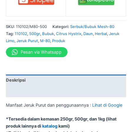
SKU:
110102/M80-500
Kategori:
Serbuk/Bubuk Mesh-80
Tag:
110102
,
500gr
,
Bubuk
,
Citrus Hystrix
,
Daun
,
Herbal
,
Jeruk
Limo
,
Jeruk Purut
,
M-80
,
Produk
Pesan via Whatsapp
Deskripsi
Informasi Tambahan
Manfaat Jeruk Purut dan penggunaannya :
Lihat di Google
*Tersedia dalam kemasan 250gr, 500gr, dan 1kg (lihat
produk lainnya di
katalog
kami)