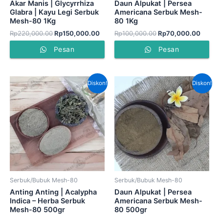
Akar Manis | Glycyrrhiza
Daun Alpukat | Persea
Glabra | Kayu Legi Serbuk
Americana Serbuk Mesh-
Mesh-80 1Kg
80 1Kg
Rp
220,000.00
Rp
150,000.00
Rp
100,000.00
Rp
70,000.00
Pesan
Pesan
Harga
Harga
Harga
Harga
Diskon!
Diskon!
aslinya
saat
aslinya
saat
adalah:
ini
adalah:
ini
Rp50,000.00.
adalah:
Rp50,000.00.
adalah
Rp45,000.00.
Rp45,
Serbuk/Bubuk Mesh-80
Serbuk/Bubuk Mesh-80
Anting Anting | Acalypha
Daun Alpukat | Persea
Indica – Herba Serbuk
Americana Serbuk Mesh-
Mesh-80 500gr
80 500gr