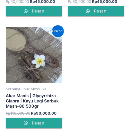
Rp
50,000.00
Rp
45,000.00
Rp
50,000.00
Rp
45,000.00
Pesan
Pesan
Harga
Harga
Diskon!
aslinya
saat
adalah:
ini
Rp110,000.00.
adalah:
Rp90,000.00.
Serbuk/Bubuk Mesh-80
Akar Manis | Glycyrrhiza
Glabra | Kayu Legi Serbuk
Mesh-80 500gr
Rp
110,000.00
Rp
90,000.00
Pesan