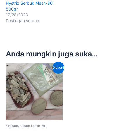
Hystrix Serbuk Mesh-80
500gr
12/28/2023
Postingan serupa
Anda mungkin juga suka…
Harga
Harga
Diskon!
aslinya
saat
adalah:
ini
Rp280,000.00.
adalah:
Rp200,000.00.
Serbuk/Bubuk Mesh-80