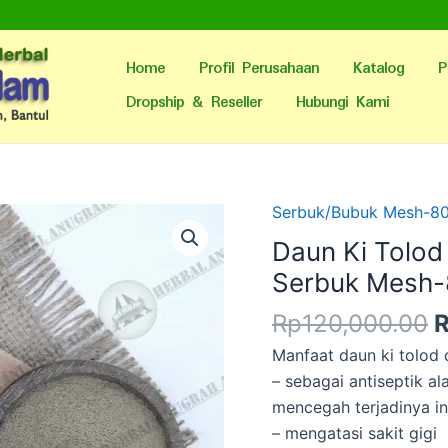
Home
Profil Perusahaan
Katalog
P
Dropship & Reseller
Hubungi Kami
H
Serbuk/Bubuk Mesh-8
a
Daun Ki Tolod
a
Serbuk Mesh-
R
Rp
120,000.00
Manfaat daun ki tolod 
– sebagai antiseptik al
mencegah terjadinya in
– mengatasi sakit gigi