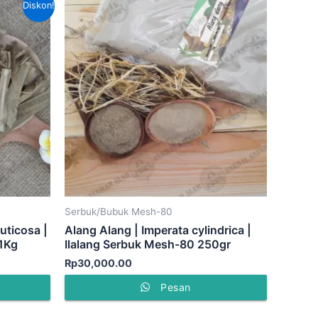
Diskon!
at
alah:
90,000.00.
Serbuk/Bubuk Mesh-80
uticosa |
Alang Alang | Imperata cylindrica |
1Kg
Ilalang Serbuk Mesh-80 250gr
Rp
30,000.00
Pesan