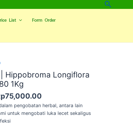
Cari
rice List
Form Order
arga
Harga
0
slinya
saat
 | Hippobroma Longiflora
dalah:
ini
80 1Kg
p120,000.00.
adalah:
Rp75,000.00.
Rp
75,000.00
dalam pengobatan herbal, antara lain
ami untuk mengobati luka lecet sekaligus
feksi