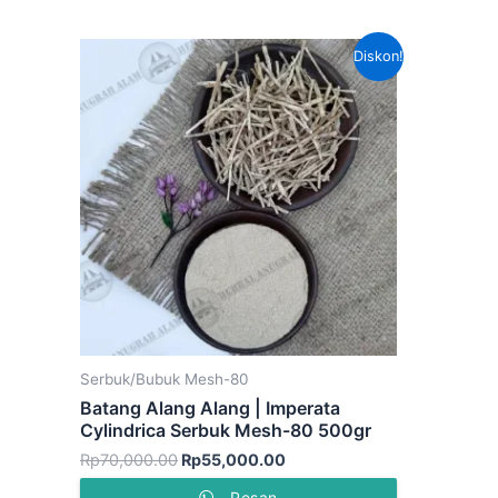
Harga
Harga
Diskon!
aslinya
saat
adalah:
ini
Rp70,000.00.
adalah:
Rp55,000.00.
Serbuk/Bubuk Mesh-80
Batang Alang Alang | Imperata
Cylindrica Serbuk Mesh-80 500gr
Rp
70,000.00
Rp
55,000.00
Pesan