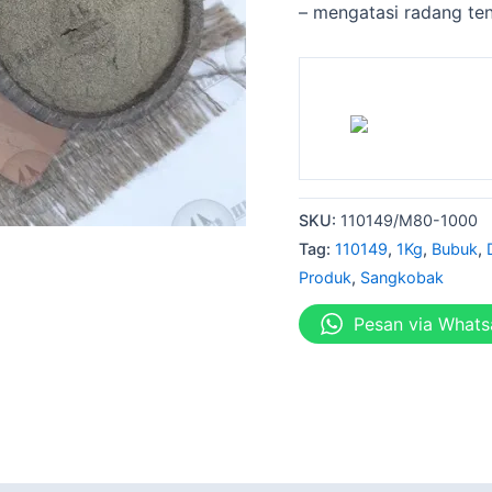
– mengatasi radang te
SKU:
110149/M80-1000
Tag:
110149
,
1Kg
,
Bubuk
,
Produk
,
Sangkobak
Pesan via What