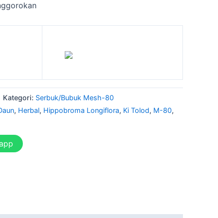
nggorokan
Kategori:
Serbuk/Bubuk Mesh-80
Daun
,
Herbal
,
Hippobroma Longiflora
,
Ki Tolod
,
M-80
,
sapp