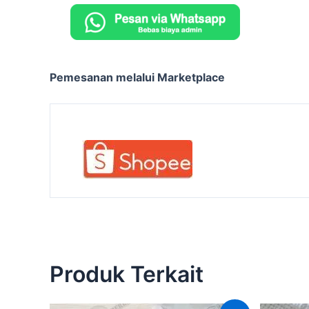
Pemesanan melalui Marketplace
Produk Terkait
Harga
Harga