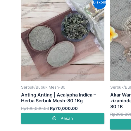
Diskon!
aslinya
saat
adalah:
ini
Rp100,000.00.
adalah:
Rp70,000.00.
Serbuk/Bubuk Mesh-80
Serbuk/Bu
Anting Anting | Acalypha Indica –
Akar Wan
Herba Serbuk Mesh-80 1Kg
zizaniod
80 1K
Rp
100,000.00
Rp
70,000.00
Rp
200,00
Pesan