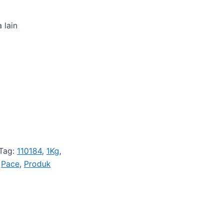
 lain
Tag:
110184
,
1Kg
,
,
Pace
,
Produk