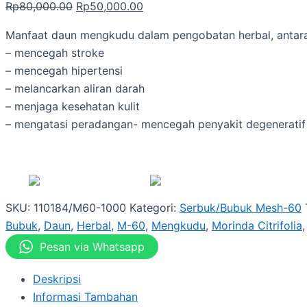
Rp
80,000.00
Rp
50,000.00
Manfaat daun mengkudu dalam pengobatan herbal, antara
– mencegah stroke
– mencegah hipertensi
– melancarkan aliran darah
– menjaga kesehatan kulit
– mengatasi peradangan- mencegah penyakit degeneratif
SKU:
110184/M60-1000
Kategori:
Serbuk/Bubuk Mesh-60
Bubuk
,
Daun
,
Herbal
,
M-60
,
Mengkudu
,
Morinda Citrifolia
Pesan via Whatsapp
Deskripsi
Informasi Tambahan