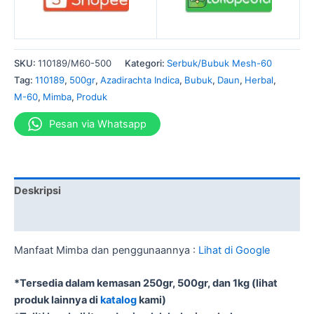
SKU:
110189/M60-500
Kategori:
Serbuk/Bubuk Mesh-60
Tag:
110189
,
500gr
,
Azadirachta Indica
,
Bubuk
,
Daun
,
Herbal
,
M-60
,
Mimba
,
Produk
Pesan via Whatsapp
Deskripsi
Informasi Tambahan
Manfaat Mimba dan penggunaannya :
Lihat di Google
*Tersedia dalam kemasan 250gr, 500gr, dan 1kg (lihat
produk lainnya di
katalog
kami)