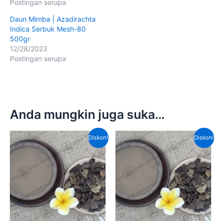
Postingan serupa
Daun Mimba | Azadirachta
Indica Serbuk Mesh-80
500gr
12/28/2023
Postingan serupa
Anda mungkin juga suka…
Harga
Harga
Harga
Harga
Diskon!
Diskon!
aslinya
saat
aslinya
saat
adalah:
ini
adalah:
ini
Rp100,000.00.
adalah:
Rp80,000.00.
adalah
Rp70,000.00.
Rp50,