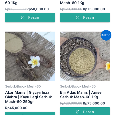
60 1Kg
Mesh-60 1Kg
Rp
80,000.00
Rp
50,000.00
Rp
120,000.00
Rp
75,000.00
Pesan
Pesan
Harga
Harga
Diskon!
aslinya
saat
adalah:
ini
Rp120,000.00.
adala
Rp75,
Serbuk/Bubuk Mesh-60
Serbuk/Bubuk Mesh-60
Akar Manis | Glycyrrhiza
Biji Adas Manis | Anise
Glabra | Kayu Legi Serbuk
Serbuk Mesh-60 1Kg
Mesh-60 250gr
Rp
120,000.00
Rp
75,000.00
Rp
45,000.00
Pesan