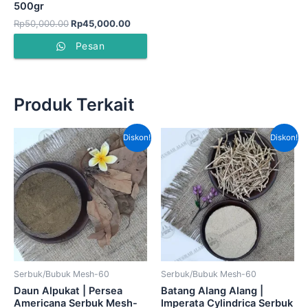
500gr
Rp
50,000.00
Rp
45,000.00
Pesan
Produk Terkait
Harga
Harga
Harga
Harga
Diskon!
Diskon!
aslinya
saat
aslinya
saat
adalah:
ini
adalah:
ini
Rp80,000.00.
adalah:
Rp120,000.00.
adala
Rp50,000.00.
Rp75,
Serbuk/Bubuk Mesh-60
Serbuk/Bubuk Mesh-60
Daun Alpukat | Persea
Batang Alang Alang |
Americana Serbuk Mesh-
Imperata Cylindrica Serbuk