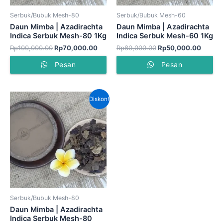
Serbuk/Bubuk Mesh-80
Serbuk/Bubuk Mesh-60
Daun Mimba | Azadirachta
Daun Mimba | Azadirachta
Indica Serbuk Mesh-80 1Kg
Indica Serbuk Mesh-60 1Kg
Rp
100,000.00
Rp
70,000.00
Rp
80,000.00
Rp
50,000.00
Pesan
Pesan
Harga
Harga
Diskon!
aslinya
saat
adalah:
ini
Rp50,000.00.
adalah:
Rp45,000.00.
Serbuk/Bubuk Mesh-80
Daun Mimba | Azadirachta
Indica Serbuk Mesh-80