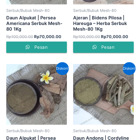
Serbuk/Bubuk Mesh-80
Serbuk/Bubuk Mesh-80
Daun Alpukat | Persea
Ajeran | Bidens Pilosa |
Americana Serbuk Mesh-
Hareuga – Herba Serbuk
80 1Kg
Mesh-80 1Kg
Rp
100,000.00
Rp
70,000.00
Rp
100,000.00
Rp
70,000.00
Pesan
Pesan
Harga
Harga
Harga
Harga
Diskon!
Diskon!
aslinya
saat
aslinya
saat
adalah:
ini
adalah:
ini
Rp50,000.00.
adalah:
Rp70,000.00.
adalah
Rp45,000.00.
Rp55,0
Serbuk/Bubuk Mesh-80
Serbuk/Bubuk Mesh-80
Daun Alpukat | Persea
Daun Andong | Cordyline