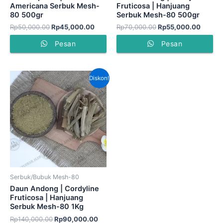
Americana Serbuk Mesh-
Fruticosa | Hanjuang
80 500gr
Serbuk Mesh-80 500gr
Rp
50,000.00
Rp
45,000.00
Rp
70,000.00
Rp
55,000.00
Pesan
Pesan
Harga
Harga
Diskon!
aslinya
saat
adalah:
ini
Rp140,000.00.
adalah:
Rp90,000.00.
Serbuk/Bubuk Mesh-80
Daun Andong | Cordyline
Fruticosa | Hanjuang
Serbuk Mesh-80 1Kg
Rp
140,000.00
Rp
90,000.00