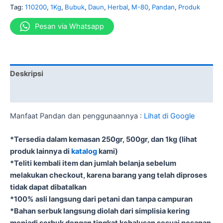
Tag:
110200
,
1Kg
,
Bubuk
,
Daun
,
Herbal
,
M-80
,
Pandan
,
Produk
Pesan via Whatsapp
Deskripsi
Informasi Tambahan
Manfaat Pandan dan penggunaannya :
Lihat di Google
*Tersedia dalam kemasan 250gr, 500gr, dan 1kg (lihat
produk lainnya di
katalog
kami)
*Teliti kembali item dan jumlah belanja sebelum
melakukan checkout, karena barang yang telah diproses
tidak dapat dibatalkan
*100% asli langsung dari petani dan tanpa campuran
*Bahan serbuk langsung diolah dari simplisia kering
menjadi serbuk dengan tingkat kehalusan sesuai pesanan