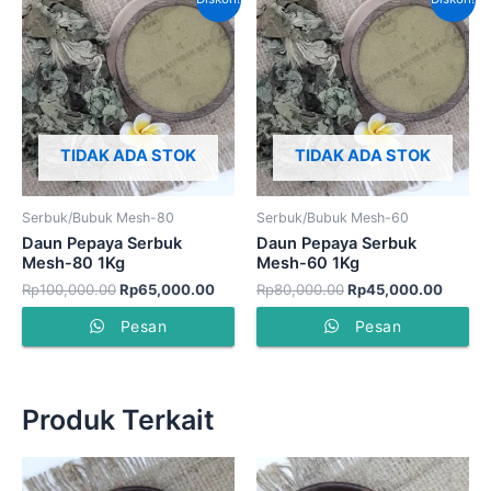
aslinya
saat
aslinya
saat
adalah:
ini
adalah:
ini
Rp100,000.00.
adalah:
Rp80,000.00.
adalah
Rp65,000.00.
Rp45,
TIDAK ADA STOK
TIDAK ADA STOK
Serbuk/Bubuk Mesh-80
Serbuk/Bubuk Mesh-60
Daun Pepaya Serbuk
Daun Pepaya Serbuk
Mesh-80 1Kg
Mesh-60 1Kg
Rp
100,000.00
Rp
65,000.00
Rp
80,000.00
Rp
45,000.00
Pesan
Pesan
Produk Terkait