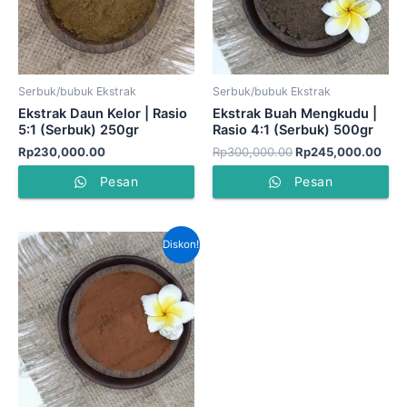
Serbuk/bubuk Ekstrak
Serbuk/bubuk Ekstrak
Ekstrak Daun Kelor | Rasio
Ekstrak Buah Mengkudu |
5:1 (Serbuk) 250gr
Rasio 4:1 (Serbuk) 500gr
Rp
230,000.00
Rp
300,000.00
Rp
245,000.00
Pesan
Pesan
Harga
Harga
Diskon!
aslinya
saat
adalah:
ini
Rp390,000.00.
adalah:
Rp320,000.00.