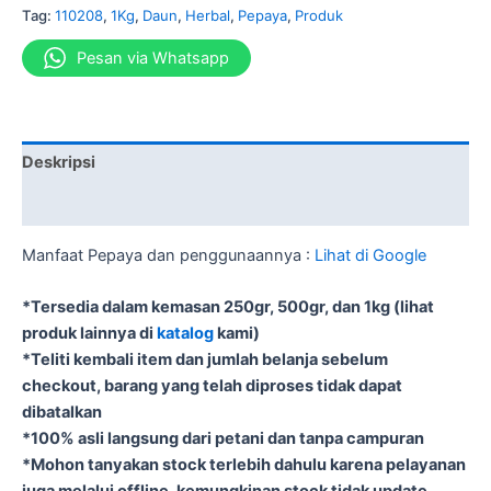
Tag:
110208
,
1Kg
,
Daun
,
Herbal
,
Pepaya
,
Produk
Pesan via Whatsapp
Deskripsi
Informasi Tambahan
Manfaat Pepaya dan penggunaannya :
Lihat di Google
*Tersedia dalam kemasan 250gr, 500gr, dan 1kg (lihat
produk lainnya di
katalog
kami)
*Teliti kembali item dan jumlah belanja sebelum
checkout, barang yang telah diproses tidak dapat
dibatalkan
*100% asli langsung dari petani dan tanpa campuran
*Mohon tanyakan stock terlebih dahulu karena pelayanan
juga melalui offline, kemungkinan stock tidak update