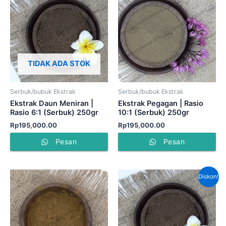
TIDAK ADA STOK
Serbuk/bubuk Ekstrak
Serbuk/bubuk Ekstrak
Ekstrak Daun Meniran |
Ekstrak Pegagan | Rasio
Rasio 6:1 (Serbuk) 250gr
10:1 (Serbuk) 250gr
Rp
195,000.00
Rp
195,000.00
Pesan
Pesan
Harga
Har
Diskon!
aslinya
saat
adalah:
ini
Rp300,000.00.
adal
Rp2