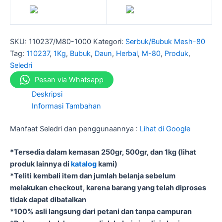
SKU:
110237/M80-1000
Kategori:
Serbuk/Bubuk Mesh-80
Tag:
110237
,
1Kg
,
Bubuk
,
Daun
,
Herbal
,
M-80
,
Produk
,
Seledri
Pesan via Whatsapp
Deskripsi
Informasi Tambahan
Manfaat Seledri dan penggunaannya :
Lihat di Google
*Tersedia dalam kemasan 250gr, 500gr, dan 1kg (lihat
produk lainnya di
katalog
kami)
*Teliti kembali item dan jumlah belanja sebelum
melakukan checkout, karena barang yang telah diproses
tidak dapat dibatalkan
*100% asli langsung dari petani dan tanpa campuran