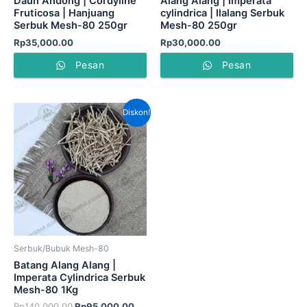
Daun Andong | Cordyline
Alang Alang | Imperata
Fruticosa | Hanjuang
cylindrica | Ilalang Serbuk
Serbuk Mesh-80 250gr
Mesh-80 250gr
Rp
35,000.00
Rp
30,000.00
Pesan
Pesan
Harga
Harga
Diskon!
aslinya
saat
adalah:
ini
Rp140,000.00.
adalah:
Rp95,000.00.
Serbuk/Bubuk Mesh-80
Batang Alang Alang |
Imperata Cylindrica Serbuk
Mesh-80 1Kg
Rp
140,000.00
Rp
95,000.00