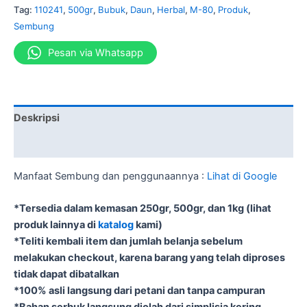
Tag:
110241
,
500gr
,
Bubuk
,
Daun
,
Herbal
,
M-80
,
Produk
,
Sembung
Pesan via Whatsapp
Deskripsi
Informasi Tambahan
Manfaat Sembung dan penggunaannya :
Lihat di Google
*Tersedia dalam kemasan 250gr, 500gr, dan 1kg (lihat
produk lainnya di
katalog
kami)
*Teliti kembali item dan jumlah belanja sebelum
melakukan checkout, karena barang yang telah diproses
tidak dapat dibatalkan
*100% asli langsung dari petani dan tanpa campuran
*Bahan serbuk langsung diolah dari simplisia kering