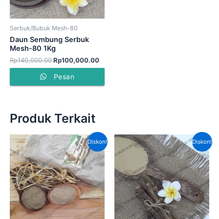
Serbuk/Bubuk Mesh-80
Daun Sembung Serbuk
Mesh-80 1Kg
Rp
140,000.00
Rp
100,000.00
Pesan
Produk Terkait
Harga
Harga
Harga
Har
Diskon!
Diskon!
aslinya
saat
aslinya
saat
adalah:
ini
adalah:
ini
Rp120,000.00.
adalah:
Rp220,000.00.
adal
Rp75,000.00.
Rp15