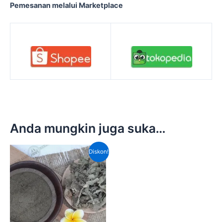
Pemesanan melalui Marketplace
Anda mungkin juga suka…
Harga
Harga
Diskon!
aslinya
saat
adalah:
ini
Rp140,000.00.
adalah:
Rp100,000.00.