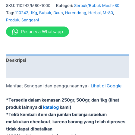
SKU:
110242/M80-1000
Kategori:
Serbuk/Bubuk Mesh-80
Tag:
110242
,
1Kg
,
Bubuk
,
Daun
,
Harendong
,
Herbal
,
M-80
,
Produk
,
Senggani
Pesan via Whatsapp
Deskripsi
Informasi Tambahan
Manfaat Senggani dan penggunaannya :
Lihat di Google
*Tersedia dalam kemasan 250gr, 500gr, dan 1kg (lihat
produk lainnya di
katalog
kami)
*Teliti kembali item dan jumlah belanja sebelum
melakukan checkout, karena barang yang telah diproses
tidak dapat dibatalkan