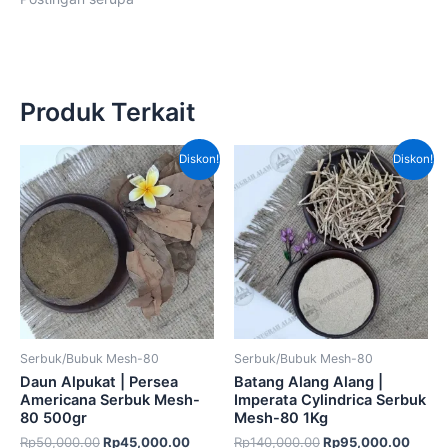
Produk Terkait
Harga
Harga
Harga
Harga
Diskon!
Diskon!
aslinya
saat
aslinya
saat
adalah:
ini
adalah:
ini
Rp50,000.00.
adalah:
Rp140,000.00.
adala
Rp45,000.00.
Rp95,
Serbuk/Bubuk Mesh-80
Serbuk/Bubuk Mesh-80
Daun Alpukat | Persea
Batang Alang Alang |
Americana Serbuk Mesh-
Imperata Cylindrica Serbuk
80 500gr
Mesh-80 1Kg
Rp
50,000.00
Rp
45,000.00
Rp
140,000.00
Rp
95,000.00