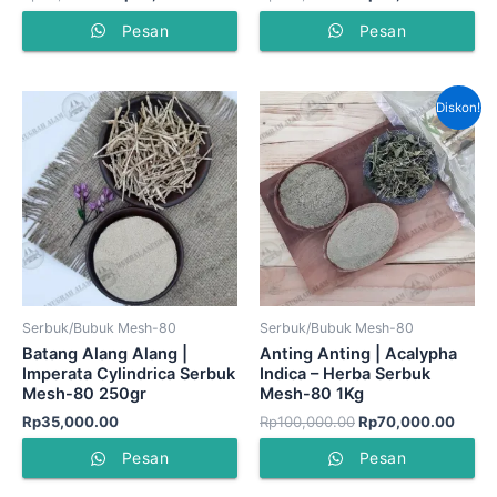
Pesan
Pesan
Harga
Harga
Diskon!
aslinya
saat
adalah:
ini
Rp100,000.00.
adala
Rp70,
Serbuk/Bubuk Mesh-80
Serbuk/Bubuk Mesh-80
Batang Alang Alang |
Anting Anting | Acalypha
Imperata Cylindrica Serbuk
Indica – Herba Serbuk
Mesh-80 250gr
Mesh-80 1Kg
Rp
35,000.00
Rp
100,000.00
Rp
70,000.00
Pesan
Pesan