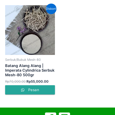
Harga
Harga
Diskon!
aslinya
saat
adalah:
ini
Rp70,000.00.
adalah:
Rp55,000.00.
Serbuk/Bubuk Mesh-80
Batang Alang Alang |
Imperata Cylindrica Serbuk
Mesh-80 500gr
Rp
70,000.00
Rp
55,000.00
Pesan