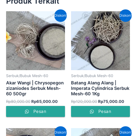
Produk Terkait
Harga
Harga
Harga
Harga
Diskon!
Diskon!
aslinya
saat
aslinya
saat
adalah:
ini
adalah:
ini
Rp80,000.00.
adalah:
Rp120,000.00.
adala
Rp65,000.00.
Rp75,
Serbuk/Bubuk Mesh-60
Serbuk/Bubuk Mesh-60
Akar Wangi | Chrysopegon
Batang Alang Alang |
zizaniodes Serbuk Mesh-
Imperata Cylindrica Serbuk
60 500gr
Mesh-60 1Kg
Rp
80,000.00
Rp
65,000.00
Rp
120,000.00
Rp
75,000.00
Pesan
Pesan
Harga
Harga
Harga
Harga
Diskon!
Diskon!
aslinya
saat
aslinya
saat