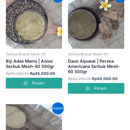
adalah:
ini
adalah:
ini
Rp60,000.00.
adalah:
Rp40,000.00.
adalah
Rp45,000.00.
Rp30,
Serbuk/Bubuk Mesh-60
Serbuk/Bubuk Mesh-60
Biji Adas Manis | Anise
Daun Alpukat | Persea
Serbuk Mesh-60 500gr
Americana Serbuk Mesh-
60 500gr
Rp
60,000.00
Rp
45,000.00
Rp
40,000.00
Rp
30,000.00
Pesan
Pesan
Harga
Harga
Diskon!
aslinya
saat
adalah:
ini
Rp90,000.00.
adalah:
Rp75,000.00.