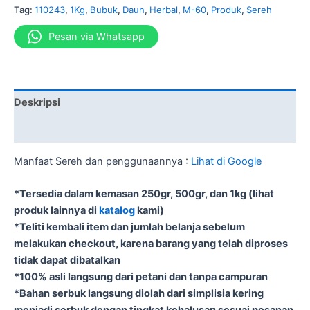
Tag:
110243
,
1Kg
,
Bubuk
,
Daun
,
Herbal
,
M-60
,
Produk
,
Sereh
Pesan via Whatsapp
Deskripsi
Informasi Tambahan
Manfaat Sereh dan penggunaannya :
Lihat di Google
*Tersedia dalam kemasan 250gr, 500gr, dan 1kg (lihat
produk lainnya di
katalog
kami)
*Teliti kembali item dan jumlah belanja sebelum
melakukan checkout, karena barang yang telah diproses
tidak dapat dibatalkan
*100% asli langsung dari petani dan tanpa campuran
*Bahan serbuk langsung diolah dari simplisia kering
menjadi serbuk dengan tingkat kehalusan sesuai pesanan