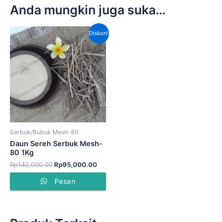
Anda mungkin juga suka…
Harga
Harga
Diskon!
aslinya
saat
adalah:
ini
Rp140,000.00.
adalah:
Rp95,000.00.
Serbuk/Bubuk Mesh-80
Daun Sereh Serbuk Mesh-
80 1Kg
Rp
140,000.00
Rp
95,000.00
Pesan