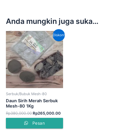
Anda mungkin juga suka…
Harga
Harga
Diskon!
aslinya
saat
adalah:
ini
Rp380,000.00.
adalah:
Rp265,000.00.
Serbuk/Bubuk Mesh-80
Daun Sirih Merah Serbuk
Mesh-80 1Kg
Rp
380,000.00
Rp
265,000.00
Pesan