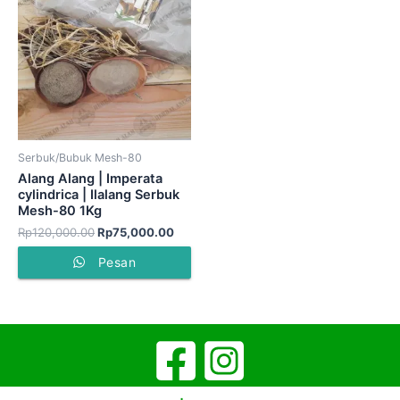
adalah:
ini
Rp120,000.00.
adalah:
Rp75,000.00.
Serbuk/Bubuk Mesh-80
Alang Alang | Imperata
cylindrica | Ilalang Serbuk
Mesh-80 1Kg
Rp
120,000.00
Rp
75,000.00
Pesan