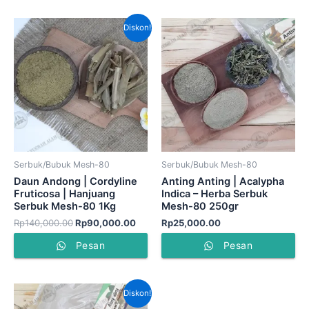
Harga
Harga
Diskon!
aslinya
saat
adalah:
ini
Rp140,000.00.
adalah:
Rp90,000.00.
Serbuk/Bubuk Mesh-80
Serbuk/Bubuk Mesh-80
Daun Andong | Cordyline
Anting Anting | Acalypha
Fruticosa | Hanjuang
Indica – Herba Serbuk
Serbuk Mesh-80 1Kg
Mesh-80 250gr
Rp
140,000.00
Rp
90,000.00
Rp
25,000.00
Pesan
Pesan
Harga
Harga
Diskon!
aslinya
saat