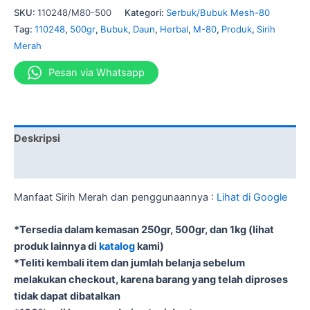
SKU:
110248/M80-500
Kategori:
Serbuk/Bubuk Mesh-80
Tag:
110248
,
500gr
,
Bubuk
,
Daun
,
Herbal
,
M-80
,
Produk
,
Sirih
Merah
Pesan via Whatsapp
Deskripsi
Informasi Tambahan
Manfaat Sirih Merah dan penggunaannya :
Lihat di Google
*Tersedia dalam kemasan 250gr, 500gr, dan 1kg (lihat
produk lainnya di
katalog
kami)
*Teliti kembali item dan jumlah belanja sebelum
melakukan checkout, karena barang yang telah diproses
tidak dapat dibatalkan