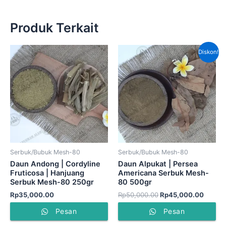
Produk Terkait
Harga
Harga
Diskon!
aslinya
saat
adalah:
ini
Rp50,000.00.
adalah
Rp45,
Serbuk/Bubuk Mesh-80
Serbuk/Bubuk Mesh-80
Daun Andong | Cordyline
Daun Alpukat | Persea
Fruticosa | Hanjuang
Americana Serbuk Mesh-
Serbuk Mesh-80 250gr
80 500gr
Rp
35,000.00
Rp
50,000.00
Rp
45,000.00
Pesan
Pesan