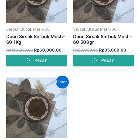
Serbuk/Bubuk Mesh-60
Serbuk/Bubuk Mesh-60
Daun Sirsak Serbuk Mesh-
Daun Sirsak Serbuk Mesh-
60 1Kg
60 500gr
Rp
100,000.00
Rp
60,000.00
Rp
50,000.00
Rp
35,000.00
Pesan
Pesan
Harga
Harga
Diskon!
aslinya
saat
adalah:
ini
Rp60,000.00.
adalah:
Rp40,000.00.