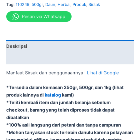
Tag:
110249
,
500gr
,
Daun
,
Herbal
,
Produk
,
Sirsak
Pesan via Whatsapp
Deskripsi
Informasi Tambahan
Manfaat Sirsak dan penggunaannya :
Lihat di Google
*Tersedia dalam kemasan 250gr, 500gr, dan 1kg (lihat
produk lainnya di
katalog
kami)
*Teliti kembali item dan jumlah belanja sebelum
checkout, barang yang telah diproses tidak dapat
dibatalkan
*100% asli langsung dari petani dan tanpa campuran
*Mohon tanyakan stock terlebih dahulu karena pelayanan
juga melalui offline, kemungkinan stock tidak update