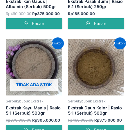
Ekstrak Ikan Gabus |
Ekstrak Pasak Bumi | Rasio
Albumin (Serbuk) 500gr
5:1 (Serbuk) 250gr
Rp
460,000.00
Rp
375,000.00
Rp
185,000.00
Pesan
Pesan
Harga
Harga
Harga
Har
Diskon!
Diskon!
aslinya
saat
aslinya
saat
adalah:
ini
adalah:
ini
Rp370,000.00.
adalah:
Rp460,000.00.
adal
Rp305,000.00.
Rp3
TIDAK ADA STOK
Serbuk/bubuk Ekstrak
Serbuk/bubuk Ekstrak
Ekstrak Kayu Manis | Rasio
Ekstrak Daun Kelor | Rasio
5:1 (Serbuk) 500gr
5:1 (Serbuk) 500gr
Rp
370,000.00
Rp
305,000.00
Rp
460,000.00
Rp
375,000.00
Pesan
Pesan