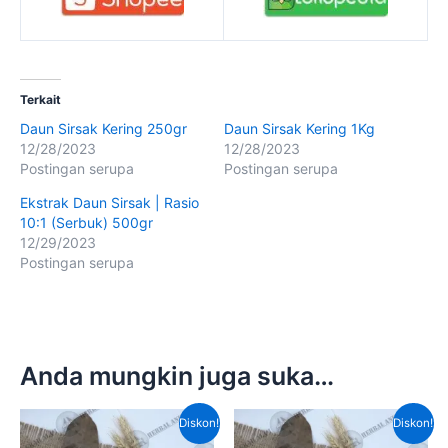
Terkait
Daun Sirsak Kering 250gr
Daun Sirsak Kering 1Kg
12/28/2023
12/28/2023
Postingan serupa
Postingan serupa
Ekstrak Daun Sirsak | Rasio
10:1 (Serbuk) 500gr
12/29/2023
Postingan serupa
Anda mungkin juga suka…
Harga
Harga
Harga
Harg
Diskon!
Diskon!
aslinya
saat
aslinya
saat