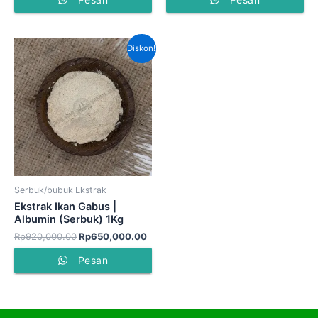
Harga
Harga
Diskon!
aslinya
saat
adalah:
ini
Rp920,000.00.
adalah:
Rp650,000.00.
Serbuk/bubuk Ekstrak
Ekstrak Ikan Gabus |
Albumin (Serbuk) 1Kg
Rp
920,000.00
Rp
650,000.00
Pesan