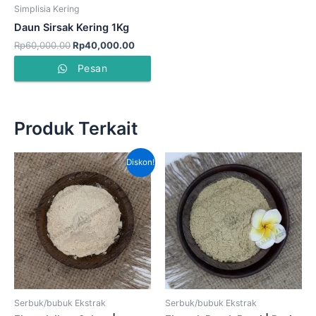
Simplisia Kering
Daun Sirsak Kering 1Kg
Rp
60,000.00
Rp
40,000.00
Pesan
Produk Terkait
Harga
Harga
Diskon!
aslinya
saat
adalah:
ini
Rp460,000.00.
adalah:
Rp375,000.00.
Serbuk/bubuk Ekstrak
Serbuk/bubuk Ekstrak