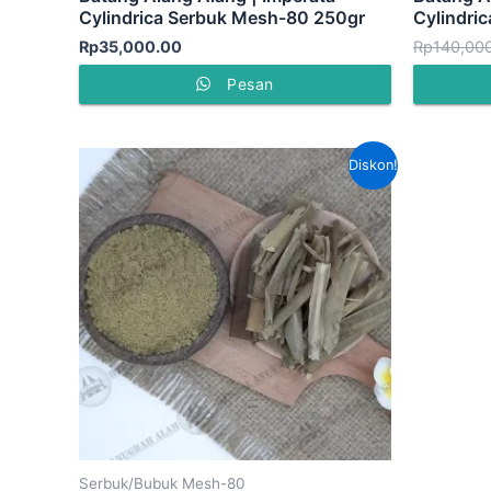
Cylindrica Serbuk Mesh-80 250gr
Cylindri
Rp
35,000.00
Rp
140,00
Pesan
Harga
Harga
Diskon!
aslinya
saat
adalah:
ini
Rp140,000.00.
adalah:
Rp90,000.00.
Serbuk/Bubuk Mesh-80