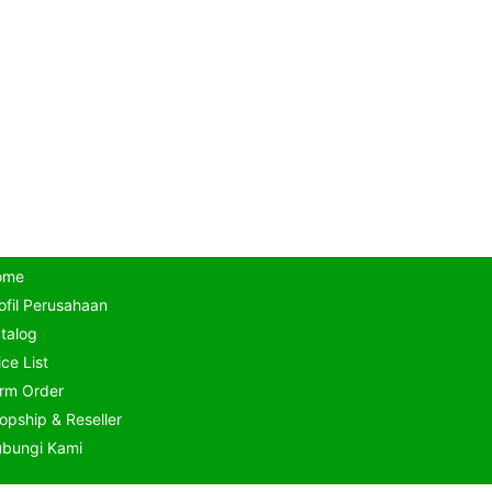
ome
ofil Perusahaan
talog
ice List
rm Order
opship & Reseller
bungi Kami