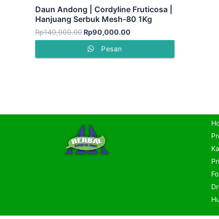
Daun Andong | Cordyline Fruticosa |
Hanjuang Serbuk Mesh-80 1Kg
Rp
140,000.00
Rp
90,000.00
Pesan
H
Pr
Ka
Pr
Fo
Dr
Hu