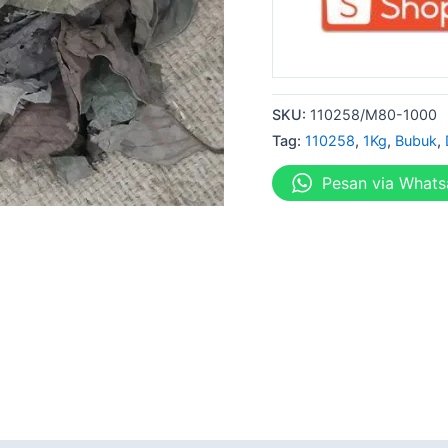
SKU:
110258/M80-1000
Tag:
110258
,
1Kg
,
Bubuk
,
Pesan via What