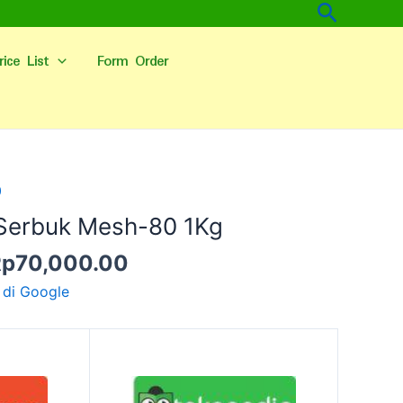
Cari
rice List
Form Order
arga
Harga
0
slinya
saat
 Serbuk Mesh-80 1Kg
dalah:
ini
Rp
70,000.00
p100,000.00.
adalah:
Rp70,000.00.
 di Google