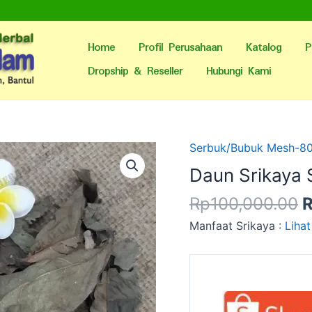
Home
Profil Perusahaan
Katalog
P
Dropship & Reseller
Hubungi Kami
H
Serbuk/Bubuk Mesh-8
a
Daun Srikaya
a
Rp
100,000.00
R
Manfaat Srikaya :
Lihat