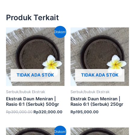
Produk Terkait
Harga
Harga
Diskon!
aslinya
saat
adalah:
ini
Rp390,000.00.
adalah:
Rp320,000.00.
TIDAK ADA STOK
TIDAK ADA STOK
Serbuk/bubuk Ekstrak
Serbuk/bubuk Ekstrak
Ekstrak Daun Meniran |
Ekstrak Daun Meniran |
Rasio 6:1 (Serbuk) 500gr
Rasio 6:1 (Serbuk) 250gr
Rp
390,000.00
Rp
320,000.00
Rp
195,000.00
Harga
Harga
Diskon!
aslinya
saat