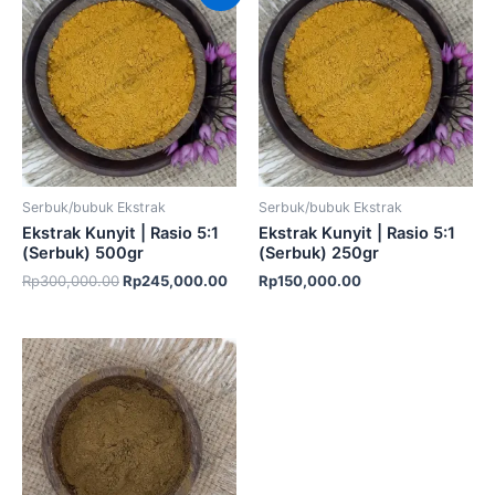
adalah:
ini
Rp300,000.00.
adalah:
Rp245,000.00.
Serbuk/bubuk Ekstrak
Serbuk/bubuk Ekstrak
Ekstrak Kunyit | Rasio 5:1
Ekstrak Kunyit | Rasio 5:1
(Serbuk) 500gr
(Serbuk) 250gr
Rp
300,000.00
Rp
245,000.00
Rp
150,000.00