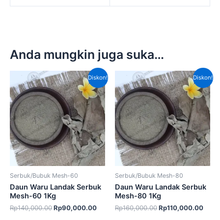
Anda mungkin juga suka…
Harga
Harga
Harga
Harg
Diskon!
Diskon!
aslinya
saat
aslinya
saat
adalah:
ini
adalah:
ini
Rp140,000.00.
adalah:
Rp160,000.00.
adala
Rp90,000.00.
Rp11
Serbuk/Bubuk Mesh-60
Serbuk/Bubuk Mesh-80
Daun Waru Landak Serbuk
Daun Waru Landak Serbuk
Mesh-60 1Kg
Mesh-80 1Kg
Rp
140,000.00
Rp
90,000.00
Rp
160,000.00
Rp
110,000.00