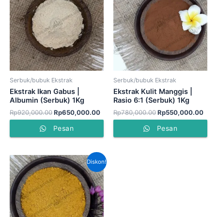
Rp920,000.00.
adalah:
Rp780,000.00.
adal
Rp650,000.00.
Rp5
Serbuk/bubuk Ekstrak
Serbuk/bubuk Ekstrak
Ekstrak Ikan Gabus |
Ekstrak Kulit Manggis |
Albumin (Serbuk) 1Kg
Rasio 6:1 (Serbuk) 1Kg
Rp
920,000.00
Rp
650,000.00
Rp
780,000.00
Rp
550,000.00
Pesan
Pesan
Harga
Harga
Diskon!
aslinya
saat
adalah:
ini
Rp600,000.00.
adalah:
Rp425,000.00.