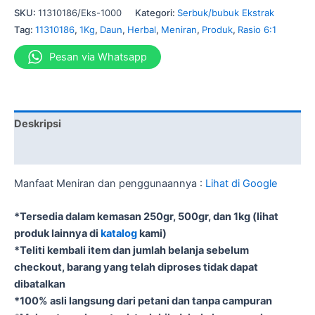
SKU:
11310186/Eks-1000
Kategori:
Serbuk/bubuk Ekstrak
Tag:
11310186
,
1Kg
,
Daun
,
Herbal
,
Meniran
,
Produk
,
Rasio 6:1
Pesan via Whatsapp
Deskripsi
Informasi Tambahan
Manfaat Meniran dan penggunaannya :
Lihat di Google
*Tersedia dalam kemasan 250gr, 500gr, dan 1kg (lihat
produk lainnya di
katalog
kami)
*Teliti kembali item dan jumlah belanja sebelum
checkout, barang yang telah diproses tidak dapat
dibatalkan
*100% asli langsung dari petani dan tanpa campuran