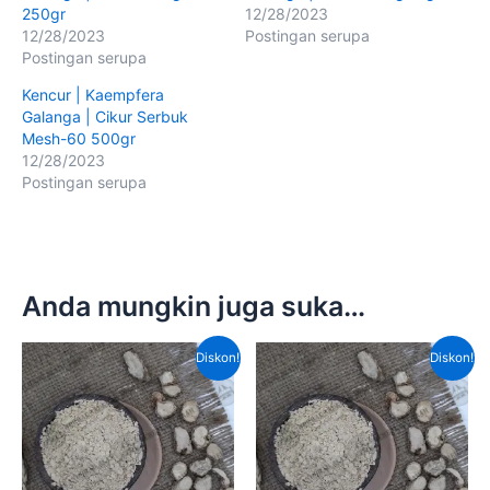
250gr
12/28/2023
12/28/2023
Postingan serupa
Postingan serupa
Kencur | Kaempfera
Galanga | Cikur Serbuk
Mesh-60 500gr
12/28/2023
Postingan serupa
Anda mungkin juga suka…
Harga
Harga
Harga
Harg
Diskon!
Diskon!
aslinya
saat
aslinya
saat
adalah:
ini
adalah:
ini
Rp240,000.00.
adalah:
Rp190,000.00.
adal
Rp160,000.00.
Rp14