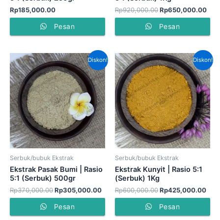
Rp
185,000.00
Rp
920,000.00
Rp
650,000.00
Pesan
Pesan
Harga
Harga
Harga
Har
Diskon!
Diskon!
aslinya
saat
aslinya
saat
adalah:
ini
adalah:
ini
Rp370,000.00.
adalah:
Rp600,000.00.
adal
Rp305,000.00.
Rp4
Serbuk/bubuk Ekstrak
Serbuk/bubuk Ekstrak
Ekstrak Pasak Bumi | Rasio
Ekstrak Kunyit | Rasio 5:1
5:1 (Serbuk) 500gr
(Serbuk) 1Kg
Rp
370,000.00
Rp
305,000.00
Rp
600,000.00
Rp
425,000.00
Pesan
Pesan