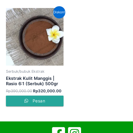
Harga
Harga
Diskon!
aslinya
saat
adalah:
ini
Rp390,000.00.
adalah:
Rp320,000.00.
Serbuk/bubuk Ekstrak
Ekstrak Kulit Manggis |
Rasio 6:1 (Serbuk) 500gr
Rp
390,000.00
Rp
320,000.00
Pesan