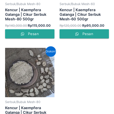
Serbuk/Bubuk Mesh-80
Serbuk/Bubuk Mesh-60
Kencur | Kaempfera
Kencur | Kaempfera
Galanga | Cikur Serbuk
Galanga | Cikur Serbuk
Mesh-80 500gr
Mesh-60 500gr
Rp
140,000.00
Rp
115,000.00
Rp
120,000.00
Rp
95,000.00
Pesan
Pesan
Harga
Harga
Diskon!
aslinya
saat
adalah:
ini
Rp280,000.00.
adalah:
Rp195,000.00.
Serbuk/Bubuk Mesh-80
Kencur | Kaempfera
Galanga | Cikur Serbuk