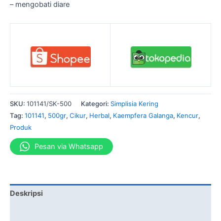
– mengobati diare
SKU:
101141/SK-500
Kategori:
Simplisia Kering
Tag:
101141
,
500gr
,
Cikur
,
Herbal
,
Kaempfera Galanga
,
Kencur
,
Produk
Pesan via Whatsapp
Deskripsi
Informasi Tambahan