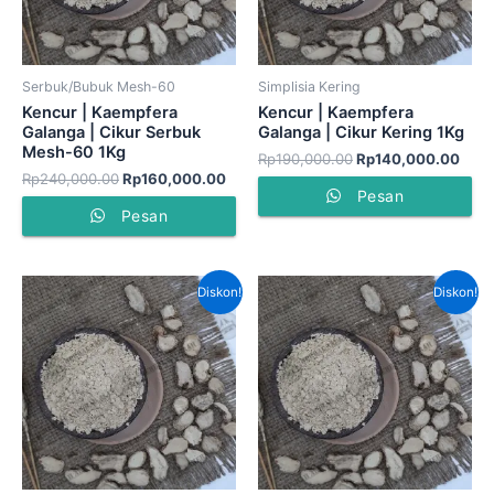
Serbuk/Bubuk Mesh-60
Simplisia Kering
Kencur | Kaempfera
Kencur | Kaempfera
Galanga | Cikur Serbuk
Galanga | Cikur Kering 1Kg
Mesh-60 1Kg
Rp
190,000.00
Rp
140,000.00
Rp
240,000.00
Rp
160,000.00
Pesan
Pesan
Harga
Harga
Harga
Harga
Diskon!
Diskon!
aslinya
saat
aslinya
saat
adalah:
ini
adalah:
ini
Rp140,000.00.
adalah:
Rp120,000.00.
adala
Rp115,000.00.
Rp95,