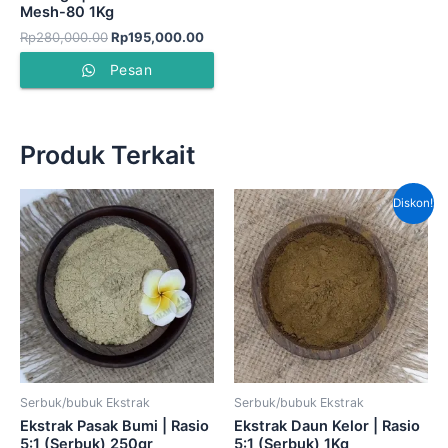
Mesh-80 1Kg
Rp
280,000.00
Rp
195,000.00
Pesan
Produk Terkait
Harga
Har
Diskon!
aslinya
saat
adalah:
ini
Rp920,000.00.
adal
Rp6
Serbuk/bubuk Ekstrak
Serbuk/bubuk Ekstrak
Ekstrak Pasak Bumi | Rasio
Ekstrak Daun Kelor | Rasio
5:1 (Serbuk) 250gr
5:1 (Serbuk) 1Kg