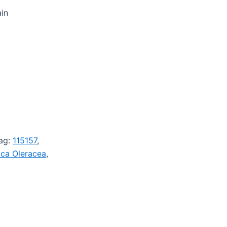
in
ag:
115157
,
aca Oleracea
,