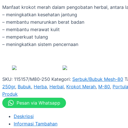
Manfaat krokot merah dalam pengobatan herbal, antara la
– meningkatkan kesehatan jantung
– membantu menurunkan berat badan
– membantu merawat kulit
– memperkuat tulang
– meningkatkan sistem pencernaan
SKU:
115157/M80-250
Kategori:
Serbuk/Bubuk Mesh-80
T
250gr
,
Bubuk
,
Herba
,
Herbal
,
Krokot Merah
,
M-80
,
Portul
Produk
Pesan via Whatsapp
Deskripsi
Informasi Tambahan