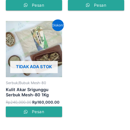
Pesan
Pesan
Harga
Harga
Diskon!
aslinya
saat
adalah:
ini
Rp240,000.00.
adalah:
Rp160,000.00.
TIDAK ADA STOK
Serbuk/Bubuk Mesh-80
Kulit Akar Srigunggu
Serbuk Mesh-80 1Kg
Rp
240,000.00
Rp
160,000.00
Pesan