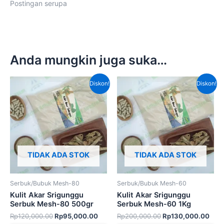
Postingan serupa
Anda mungkin juga suka…
Harga
Harga
Harga
Har
Diskon!
Diskon!
aslinya
saat
aslinya
saat
adalah:
ini
adalah:
ini
Rp120,000.00.
adalah:
Rp200,000.00.
adal
Rp95,000.00.
Rp1
TIDAK ADA STOK
TIDAK ADA STOK
Serbuk/Bubuk Mesh-80
Serbuk/Bubuk Mesh-60
Kulit Akar Srigunggu
Kulit Akar Srigunggu
Serbuk Mesh-80 500gr
Serbuk Mesh-60 1Kg
Rp
120,000.00
Rp
95,000.00
Rp
200,000.00
Rp
130,000.00