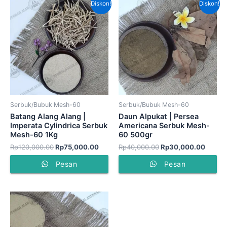
Diskon!
Diskon!
aslinya
saat
aslinya
saat
adalah:
ini
adalah:
ini
Rp120,000.00.
adalah:
Rp40,000.00.
adalah
Rp75,000.00.
Rp30,
Serbuk/Bubuk Mesh-60
Serbuk/Bubuk Mesh-60
Batang Alang Alang |
Daun Alpukat | Persea
Imperata Cylindrica Serbuk
Americana Serbuk Mesh-
Mesh-60 1Kg
60 500gr
Rp
120,000.00
Rp
75,000.00
Rp
40,000.00
Rp
30,000.00
Pesan
Pesan