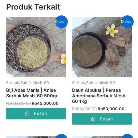
Produk Terkait
Harga
Harga
Harga
Harga
Diskon!
Diskon!
aslinya
saat
aslinya
saat
adalah:
ini
adalah:
ini
Rp60,000.00.
adalah:
Rp80,000.00.
adalah
Rp45,000.00.
Rp50,
Serbuk/Bubuk Mesh-60
Serbuk/Bubuk Mesh-60
Biji Adas Manis | Anise
Daun Alpukat | Persea
Serbuk Mesh-60 500gr
Americana Serbuk Mesh-
60 1Kg
Rp
60,000.00
Rp
45,000.00
Rp
80,000.00
Rp
50,000.00
Pesan
Pesan
Harga
Harga
Harga
Harga