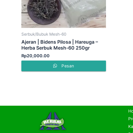
Serbuk/Bubuk Mesh-60
Ajeran | Bidens Pilosa | Hareuga –
Herba Serbuk Mesh-60 250gr
Rp
20,000.00
Pesan
H
Pr
Ka