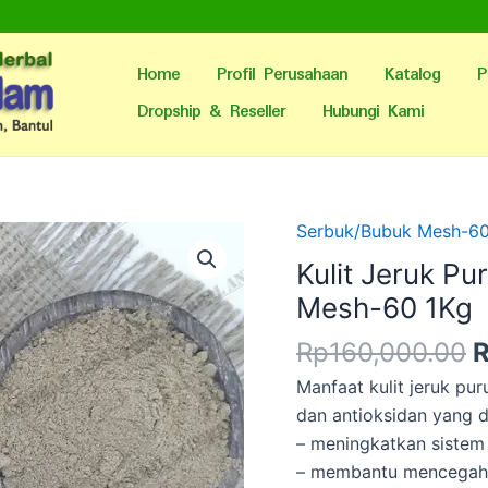
Home
Profil Perusahaan
Katalog
P
Dropship & Reseller
Hubungi Kami
H
Serbuk/Bubuk Mesh-6
a
Kulit Jeruk Pu
a
Mesh-60 1Kg
R
Rp
160,000.00
Manfaat kulit jeruk pu
dan antioksidan yang 
– meningkatkan sistem
– membantu mencegah b