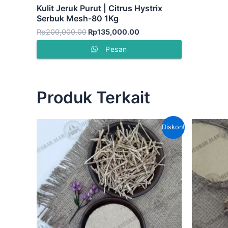
Kulit Jeruk Purut | Citrus Hystrix
Serbuk Mesh-80 1Kg
Rp
200,000.00
Rp
135,000.00
Pesan
Produk Terkait
Harga
Harga
Diskon!
aslinya
saat
adalah:
ini
Rp60,000.00.
adalah:
Rp45,000.00.