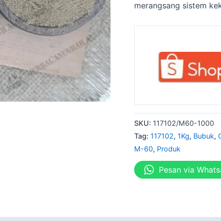
merangsang sistem kek
SKU:
117102/M60-1000
Tag:
117102
,
1Kg
,
Bubuk
,
M-60
,
Produk
Pesan via What