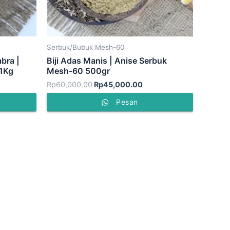
Serbuk/Bubuk Mesh-60
bra |
Biji Adas Manis | Anise Serbuk
 1Kg
Mesh-60 500gr
Rp
60,000.00
Rp
45,000.00
Pesan