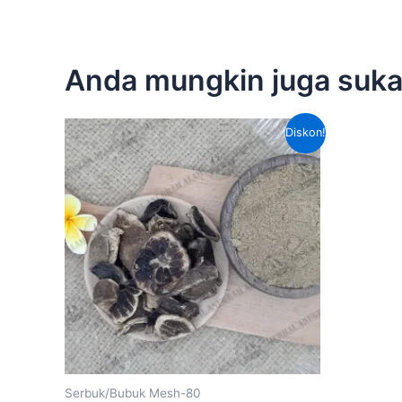
Anda mungkin juga suk
Harga
Harga
Diskon!
aslinya
saat
adalah:
ini
Rp200,000.00.
adalah:
Rp135,000.00.
Serbuk/Bubuk Mesh-80