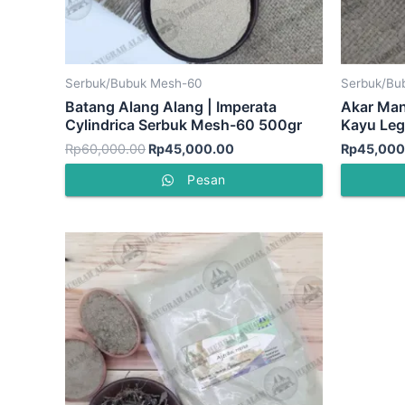
Serbuk/Bubuk Mesh-60
Serbuk/Bu
Batang Alang Alang | Imperata
Akar Mani
Cylindrica Serbuk Mesh-60 500gr
Kayu Leg
Rp
60,000.00
Rp
45,000.00
Rp
45,000
Pesan