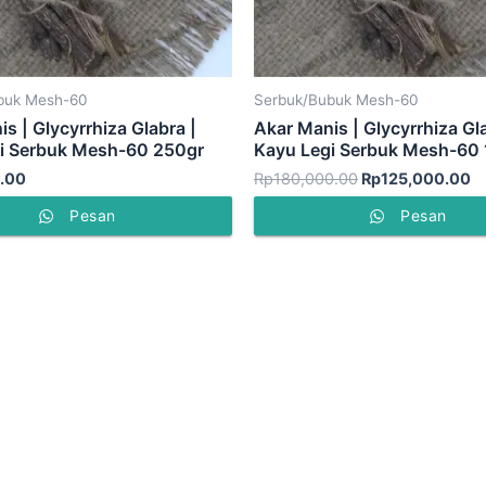
buk Mesh-60
Serbuk/Bubuk Mesh-60
s | Glycyrrhiza Glabra |
Akar Manis | Glycyrrhiza Gla
i Serbuk Mesh-60 250gr
Kayu Legi Serbuk Mesh-60
.00
Rp
180,000.00
Rp
125,000.00
Pesan
Pesan