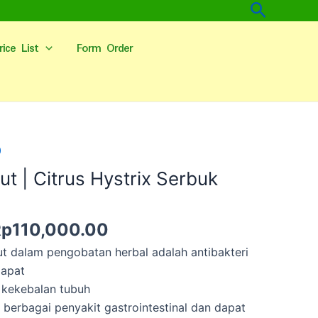
Cari
rice List
Form Order
arga
Harga
0
slinya
saat
rut | Citrus Hystrix Serbuk
dalah:
ini
p160,000.00.
adalah:
Rp110,000.00.
Rp
110,000.00
rut dalam pengobatan herbal adalah antibakteri
dapat
 kekebalan tubuh
erbagai penyakit gastrointestinal dan dapat