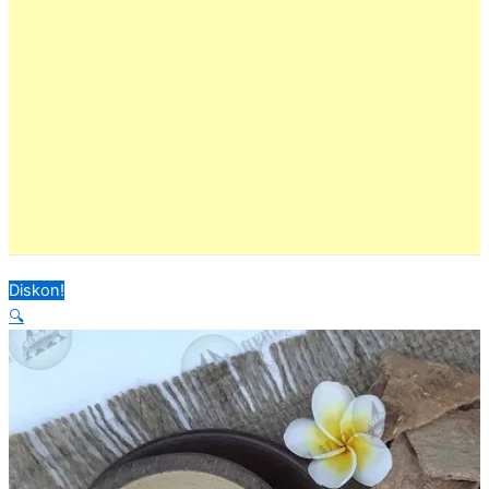
Diskon!
🔍