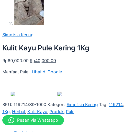
Simplisia Kering
Kulit Kayu Pule Kering 1Kg
Rp
60,000.00
Rp
40,000.00
Manfaat Pule :
Lihat di Google
SKU:
119214/SK-1000
Kategori:
Simplisia Kering
Tag:
119214
,
1Kg
,
Herbal
,
Kulit Kayu
,
Produk
,
Pule
Pesan via Whatsapp