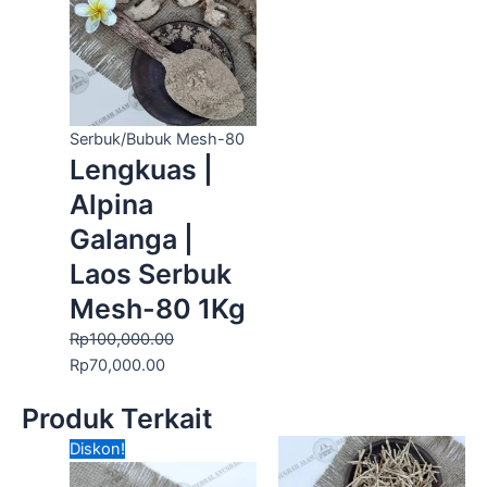
Rp100,000.00.
adalah:
Rp70,000.00.
Serbuk/Bubuk Mesh-80
Lengkuas |
Alpina
Galanga |
Laos Serbuk
Mesh-80 1Kg
Rp
100,000.00
Rp
70,000.00
Produk Terkait
Harga
Harga
Diskon!
aslinya
saat