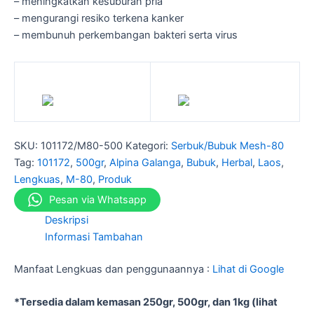
– meningkatkan kesuburan pria
– mengurangi resiko terkena kanker
– membunuh perkembangan bakteri serta virus
SKU:
101172/M80-500
Kategori:
Serbuk/Bubuk Mesh-80
Tag:
101172
,
500gr
,
Alpina Galanga
,
Bubuk
,
Herbal
,
Laos
,
Lengkuas
,
M-80
,
Produk
Pesan via Whatsapp
Deskripsi
Informasi Tambahan
Manfaat Lengkuas dan penggunaannya :
Lihat di Google
*Tersedia dalam kemasan 250gr, 500gr, dan 1kg (lihat