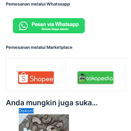
Pemesanan melalui Whatssapp
Pemesanan melalui Marketplace
Anda mungkin juga suka…
Harga
Harga
Diskon!
aslinya
saat
adalah:
ini