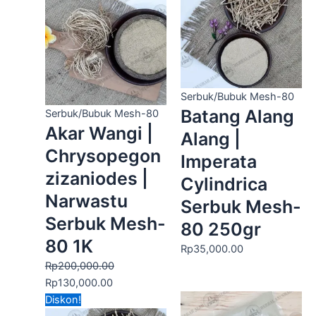
adalah:
ini
Rp200,000.00.
adalah:
Rp130,000.00.
Serbuk/Bubuk Mesh-80
Batang Alang
Serbuk/Bubuk Mesh-80
Akar Wangi |
Alang |
Chrysopegon
Imperata
zizaniodes |
Cylindrica
Narwastu
Serbuk Mesh-
Serbuk Mesh-
80 250gr
80 1K
Rp
35,000.00
Rp
200,000.00
Rp
130,000.00
Harga
Harga
Diskon!