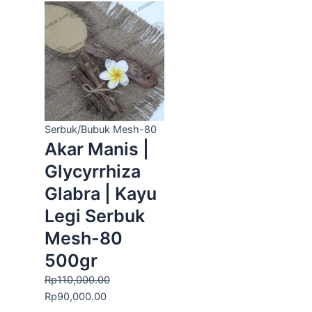
aslinya
saat
adalah:
ini
Rp110,000.00.
adalah:
Rp90,000.00.
Serbuk/Bubuk Mesh-80
Akar Manis |
Glycyrrhiza
Glabra | Kayu
Legi Serbuk
Mesh-80
500gr
Rp
110,000.00
Rp
90,000.00