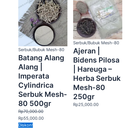
aslinya
saat
adalah:
ini
Rp70,000.00.
adalah:
Rp55,000.00.
Serbuk/Bubuk Mesh-80
Ajeran |
Serbuk/Bubuk Mesh-80
Batang Alang
Bidens Pilosa
Alang |
| Hareuga –
Imperata
Herba Serbuk
Cylindrica
Mesh-80
Serbuk Mesh-
250gr
80 500gr
Rp
25,000.00
Rp
70,000.00
Rp
55,000.00
Harga
Harga
Diskon!