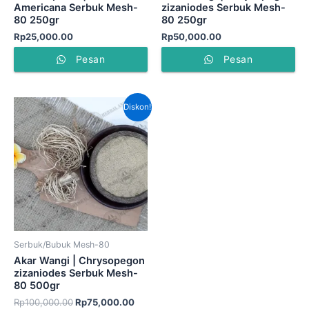
Americana Serbuk Mesh-
zizaniodes Serbuk Mesh-
80 250gr
80 250gr
Rp
25,000.00
Rp
50,000.00
Pesan
Pesan
Harga
Harga
Diskon!
aslinya
saat
adalah:
ini
Rp100,000.00.
adalah:
Rp75,000.00.
Serbuk/Bubuk Mesh-80
Akar Wangi | Chrysopegon
zizaniodes Serbuk Mesh-
80 500gr
Rp
100,000.00
Rp
75,000.00