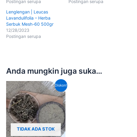
Postingan serupa
Postingan serupa
Lenglengan | Leucas
Lavandulifolia – Herba
Serbuk Mesh-60 500gr
12/28/2023
Postingan serupa
Anda mungkin juga suka…
Harga
Harga
Diskon!
aslinya
saat
adalah:
ini
Rp100,000.00.
adalah:
Rp65,000.00.
TIDAK ADA STOK