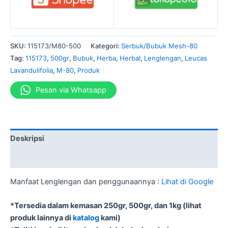
SKU:
115173/M80-500
Kategori:
Serbuk/Bubuk Mesh-80
Tag:
115173
,
500gr
,
Bubuk
,
Herba
,
Herbal
,
Lenglengan
,
Leucas
Lavandulifolia
,
M-80
,
Produk
Pesan via Whatsapp
Deskripsi
Informasi Tambahan
Manfaat Lenglengan dan penggunaannya :
Lihat di Google
*Tersedia dalam kemasan 250gr, 500gr, dan 1kg (lihat
produk lainnya di
katalog
kami)