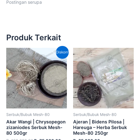
Postingan serupa
Produk Terkait
Harga
Harga
Diskon!
aslinya
saat
adalah:
ini
Rp100,000.00.
adalah:
Rp75,000.00.
Serbuk/Bubuk Mesh-80
Serbuk/Bubuk Mesh-80
Akar Wangi | Chrysopegon
Ajeran | Bidens Pilosa |
zizaniodes Serbuk Mesh-
Hareuga – Herba Serbuk
80 500gr
Mesh-80 250gr