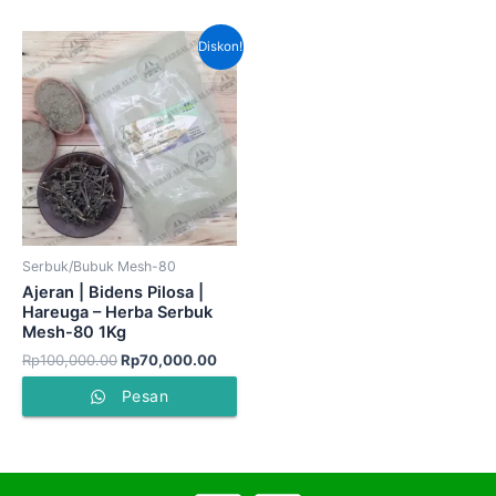
Harga
Harga
Diskon!
aslinya
saat
adalah:
ini
Rp100,000.00.
adalah:
Rp70,000.00.
Serbuk/Bubuk Mesh-80
Ajeran | Bidens Pilosa |
Hareuga – Herba Serbuk
Mesh-80 1Kg
Rp
100,000.00
Rp
70,000.00
Pesan