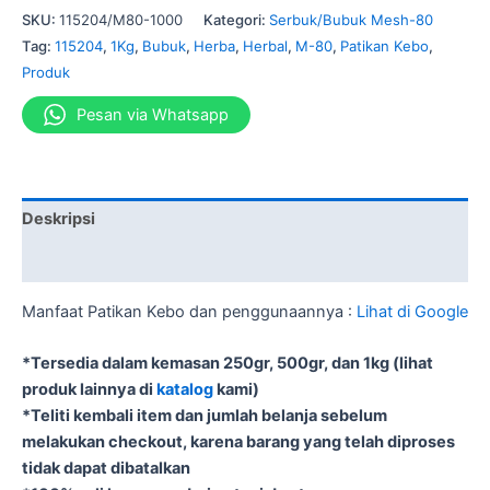
SKU:
115204/M80-1000
Kategori:
Serbuk/Bubuk Mesh-80
Tag:
115204
,
1Kg
,
Bubuk
,
Herba
,
Herbal
,
M-80
,
Patikan Kebo
,
Produk
Pesan via Whatsapp
Deskripsi
Informasi Tambahan
Manfaat Patikan Kebo dan penggunaannya :
Lihat di Google
*Tersedia dalam kemasan 250gr, 500gr, dan 1kg (lihat
produk lainnya di
katalog
kami)
*Teliti kembali item dan jumlah belanja sebelum
melakukan checkout, karena barang yang telah diproses
tidak dapat dibatalkan