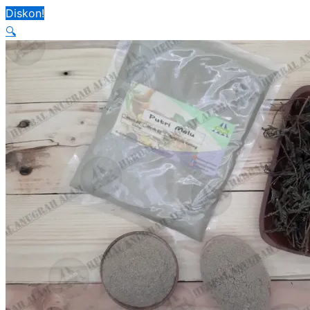
Diskon!
🔍