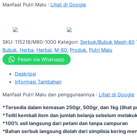
Manfaat Putri Malu :
Lihat di Google
SKU:
115218/M80-1000
Kategori:
Serbuk/Bubuk Mesh-80
Bubuk
,
Herba
,
Herbal
,
M-80
,
Produk
,
Putri Malu
Pesan via Whatsapp
Deskripsi
Informasi Tambahan
Manfaat Putri Malu dan penggunaannya :
Lihat di Google
*Tersedia dalam kemasan 250gr, 500gr, dan 1kg (lihat p
*Teliti kembali item dan jumlah belanja sebelum melakuk
*100% asli langsung dari petani dan tanpa campuran
*Bahan serbuk langsung diolah dari simplisia kering me