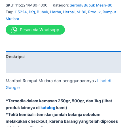
SKU:
115224/M80-1000
Kategori:
Serbuk/Bubuk Mesh-80
Tag:
115224
,
1Kg
,
Bubuk
,
Herba
,
Herbal
,
M-80
,
Produk
,
Rumput
Mutiara
Pesan via Whatsapp
Deskripsi
Informasi Tambahan
Manfaat Rumput Mutiara dan penggunaannya :
Lihat di
Google
*Tersedia dalam kemasan 250gr, 500gr, dan 1kg (lihat
produk lainnya di
katalog
kami)
*Teliti kembali item dan jumlah belanja sebelum
melakukan checkout, karena barang yang telah diproses