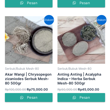
Pesan
Pesan
Harga
Harga
Harga
Harga
Diskon!
Diskon!
aslinya
saat
aslinya
saat
adalah:
ini
adalah:
ini
Rp100,000.00.
adalah:
Rp50,000.00.
adalah
Rp75,000.00.
Rp45,
Serbuk/Bubuk Mesh-80
Serbuk/Bubuk Mesh-80
Akar Wangi | Chrysopegon
Anting Anting | Acalypha
zizaniodes Serbuk Mesh-
Indica – Herba Serbuk
80 500gr
Mesh-80 500gr
Rp
100,000.00
Rp
75,000.00
Rp
50,000.00
Rp
45,000.00
Pesan
Pesan