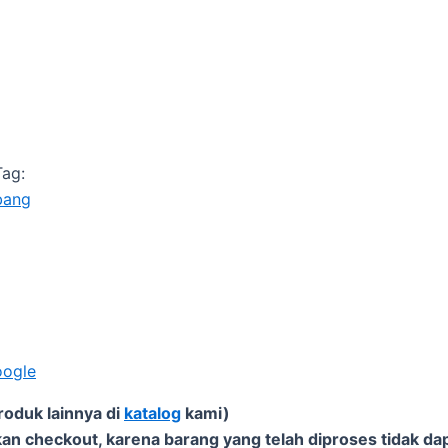
Tag:
bang
oogle
roduk lainnya di
katalog
kami)
an checkout, karena barang yang telah diproses tidak dap