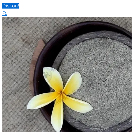
Diskon!
🔍