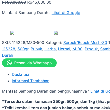
Rp
50,000.00
Rp
45,000.00
Manfaat Sambang Darah :
Lihat di Google
SKU:
115228/M80-500
Kategori:
Serbuk/Bubuk Mesh-80
115228
,
500gr
,
Bubuk
,
Herba
,
Herbal
,
M-80
,
Produk
,
Sam
Darah
Pesan via Whatsapp
Deskripsi
Informasi Tambahan
Manfaat Sambang Darah dan penggunaannya :
Lihat di G
*Tersedia dalam kemasan 250gr, 500gr, dan 1kg (lihat p
*Teliti kembali item dan jumlah belanja sebelum melakuk