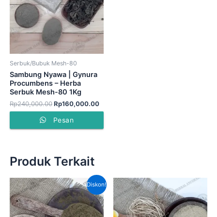
Serbuk/Bubuk Mesh-80
Sambung Nyawa | Gynura
Procumbens – Herba
Serbuk Mesh-80 1Kg
Rp
240,000.00
Rp
160,000.00
Pesan
Produk Terkait
Harga
Harga
Diskon!
aslinya
saat
adalah:
ini
Rp90,000.00.
adalah:
Rp70,000.00.