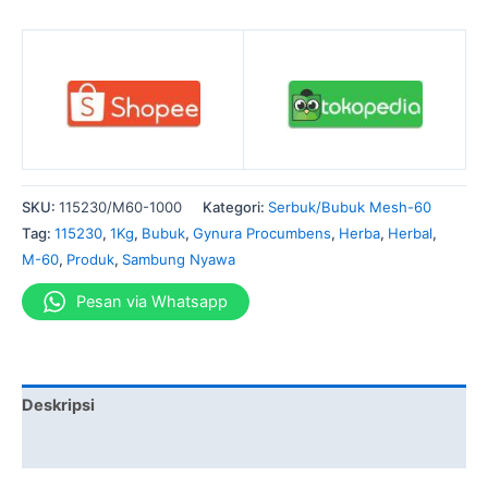
SKU:
115230/M60-1000
Kategori:
Serbuk/Bubuk Mesh-60
Tag:
115230
,
1Kg
,
Bubuk
,
Gynura Procumbens
,
Herba
,
Herbal
,
M-60
,
Produk
,
Sambung Nyawa
Pesan via Whatsapp
Deskripsi
Informasi Tambahan