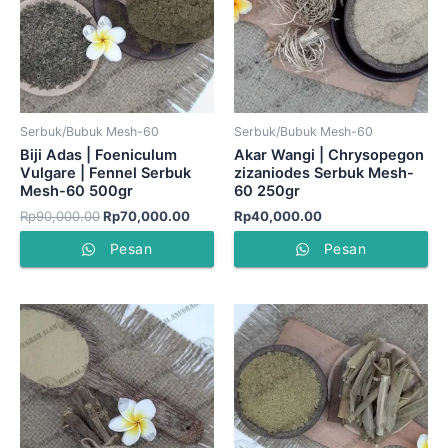
Serbuk/Bubuk Mesh-60
Serbuk/Bubuk Mesh-60
Biji Adas | Foeniculum
Akar Wangi | Chrysopegon
Vulgare | Fennel Serbuk
zizaniodes Serbuk Mesh-
Mesh-60 500gr
60 250gr
Rp
90,000.00
Rp
70,000.00
Rp
40,000.00
Pesan
Pesan