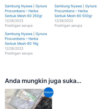
Sambung Nyawa | Gynura
Sambung Nyawa | Gynura
Procumbens – Herba
Procumbens – Herba
Serbuk Mesh-60 250gr
Serbuk Mesh-60 500gr
12/28/2023
12/28/2023
Postingan serupa
Postingan serupa
Sambung Nyawa | Gynura
Procumbens – Herba
Serbuk Mesh-80 1Kg
12/28/2023
Postingan serupa
Anda mungkin juga suka…
Harga
Harga
Diskon!
aslinya
saat
adalah:
ini
Rp240,000.00.
adalah:
Rp160,000.00.