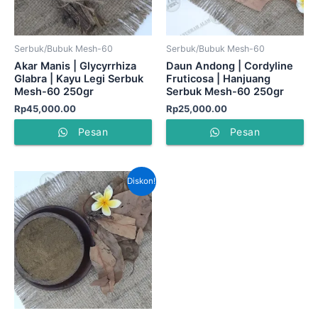
Serbuk/Bubuk Mesh-60
Serbuk/Bubuk Mesh-60
Akar Manis | Glycyrrhiza
Daun Andong | Cordyline
Glabra | Kayu Legi Serbuk
Fruticosa | Hanjuang
Mesh-60 250gr
Serbuk Mesh-60 250gr
Rp
45,000.00
Rp
25,000.00
Pesan
Pesan
Harga
Harga
Diskon!
aslinya
saat
adalah:
ini
Rp40,000.00.
adalah:
Rp30,000.00.