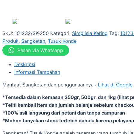
SKU:
101232/SK-250
Kategori:
Simplisia Kering
Tag:
10123
Produk
,
Sangketan
,
Tusuk Konde
Pesan via Whatsapp
Deskripsi
Informasi Tambahan
Manfaat Sangketan dan penggunaannya :
Lihat di Google
*Tersedia dalam kemasan 250gr, 500gr, dan 1kg (lihat p
*Teliti kembali item dan jumlah belanja sebelum checkou
*100% asli langsung dari petani dan tanpa campuran
*Mohon tanyakan stock terlebih dahulu karena pelayanan
Sangketan/ Tusuk Konde adalah tanaman yang tumbuh liar