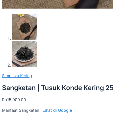
Simplisia Kering
Sangketan | Tusuk Konde Kering 2
Rp
15,000.00
Manfaat Sangketan :
Lihat di Google