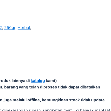
2
,
250gr
,
Herbal
,
roduk lainnya di
katalog
kami)
t, barang yang telah diproses tidak dapat dibatalkan
 juga melalui offline, kemungkinan stock tidak update
 dipekarangan rumah, sangketan memiliki banyak manfaat 